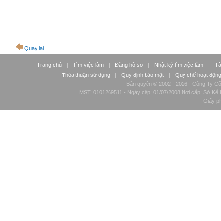
Quay lại
Trang chủ
|
Tìm việc làm
|
Đăng hồ sơ
|
Nhật ký tìm việc làm
|
Tà
Thỏa thuận sử dụng
|
Quy định bảo mật
|
Quy chế hoạt động
Bản quyền © 2002 - 2026 - Công Ty Cổ
MST: 0101269511 - Ngày cấp: 01/07/2008 Nơi cấp: Sở Kế H
Giấy p