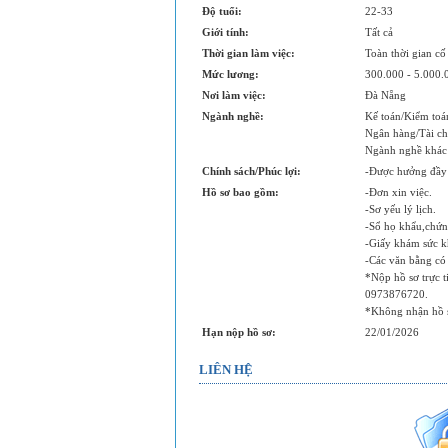
Độ tuổi:
22-33
Giới tính:
Tất cả
Thời gian làm việc:
Toàn thời gian cố
Mức lương:
300.000 - 5.000
Nơi làm việc:
Đà Nẵng
Ngành nghề:
Kế toán/Kiểm toá
Ngân hàng/Tài ch
Ngành nghề khác
Chính sách/Phúc lợi:
-Được hưởng đầy 
Hồ sơ bao gồm:
-Đơn xin việc.
-Sơ yếu lý lịch.
-Sổ họ khẩu,chứn
-Giấy khám sức k
-Các văn bằng có 
*Nộp hồ sơ trực 
0973876720.
*Không nhận hồ s
Hạn nộp hồ sơ:
22/01/2026
LIÊN HỆ