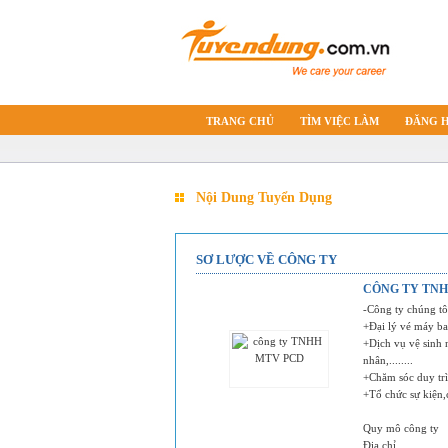
TRANG CHỦ
TÌM VIỆC LÀM
ĐĂNG 
Nội Dung Tuyển Dụng
SƠ LƯỢC VỀ CÔNG TY
CÔNG TY TNH
-Công ty chúng tô
+Đại lý vé máy ba
+Dịch vụ vệ sinh 
nhân,........
+Chăm sóc duy trì
+Tổ chức sự kiện,
Quy mô công ty
Địa chỉ