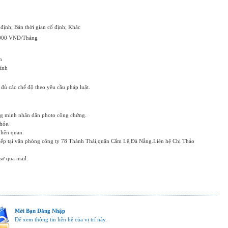
 định; Bán thời gian cố định; Khác
.000 VND/Tháng
n
ính
đủ các chế độ theo yêu cầu pháp luật.
g minh nhân dân photo công chứng.
hỏe.
liên quan.
tiếp tại văn phòng công ty 78 Thành Thái,quận Cẩm Lệ,Đà Nẵng.Liên hệ Chị Thảo
ơ qua mail.
Mời Bạn Đăng Nhập
Để xem thông tin liên hệ của vị trí này.