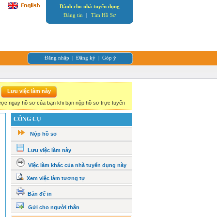
Dành cho nhà tuyển dụng
Đăng tin
|
Tìm Hồ Sơ
Đăng nhập
|
Đăng ký
|
Góp ý
ợc ngay hồ sơ của bạn khi bạn nộp hồ sơ trực tuyến
CÔNG CỤ
Nộp hồ sơ
Lưu việc làm này
Việc làm khác của nhà tuyển dụng này
Xem việc làm tương tự
Bản để in
Gửi cho người thân