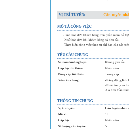
VỊ TRÍ TUYỂN:
Cần tuyển nhâ
MÔ TẢ CÔNG VIỆC
-Tính hóa đơn khách hàng trên phần mềm hỗ trợ
-Xuất hóa đơn khi khách hàng có nhu cầu.
-Thực hiện công việc theo sự chỉ đạo của cấp trê
YÊU CẦU CHUNG
Số năm kinh nghiệm:
Không yêu cầu
Cấp bậc tối thiểu:
Nhân viên
Bằng cấp tối thiểu:
Trung cấp
Yêu cầu chung:
-Năng động,linh h
-Nhiệt tình,cẩn t
-Có tinh thần trá
THÔNG TIN CHUNG
Vị trí tuyển:
Cần tuyển nhân 
Mã số:
10
Cấp bậc:
Nhân viên
Số lượng cần tuyển:
5