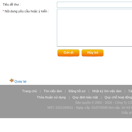
Tiêu đề thư :
*
Nội dung yêu cầu hoặc ý kiến :
Quay lại
Trang chủ
|
Tìm việc làm
|
Đăng hồ sơ
|
Nhật ký tìm việc làm
|
Tà
Thỏa thuận sử dụng
|
Quy định bảo mật
|
Quy chế hoạt động
Bản quyền © 2002 - 2026 - Công Ty Cổ
MST: 0101269511 - Ngày cấp: 01/07/2008 Nơi cấp: Sở Kế H
Giấy p