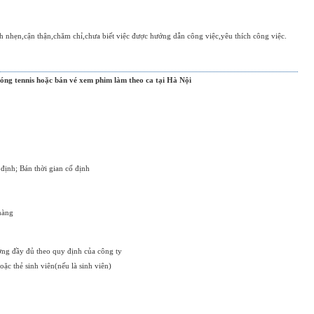
h nhẹn,cận thận,chăm chỉ,chưa biết việc được hướng dẫn công việc,yêu thích công việc.
óng tennis hoặc bán vé xem phim làm theo ca tại Hà Nội
 định; Bán thời gian cố định
hàng
ởng đầy đủ theo quy định của công ty
ặc thẻ sinh viên(nếu là sinh viên)