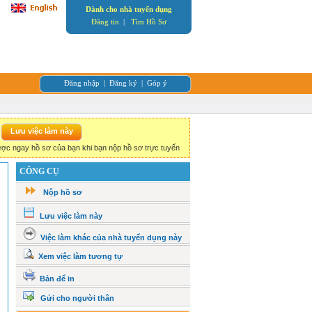
Dành cho nhà tuyển dụng
Đăng tin
|
Tìm Hồ Sơ
Đăng nhập
|
Đăng ký
|
Góp ý
ợc ngay hồ sơ của bạn khi bạn nộp hồ sơ trực tuyến
CÔNG CỤ
Nộp hồ sơ
Lưu việc làm này
Việc làm khác của nhà tuyển dụng này
Xem việc làm tương tự
Bản để in
Gửi cho người thân