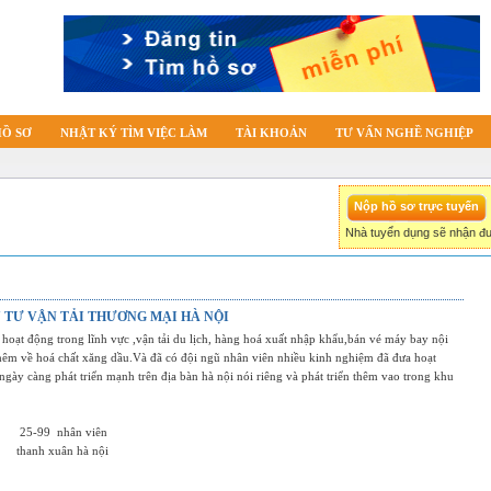
HỒ SƠ
NHẬT KÝ TÌM VIỆC LÀM
TÀI KHOẢN
TƯ VẤN NGHỀ NGHIỆP
Nhà tuyển dụng sẽ nhận đư
 TƯ VẬN TẢI THƯƠNG MẠI HÀ NỘI
 hoạt động trong lĩnh vực ,vận tải du lịch, hàng hoá xuất nhập khẩu,bán vé máy bay nội
 thêm về hoá chất xăng dầu.Và đã có đội ngũ nhân viên nhiều kinh nghiệm đã đưa hoạt
ngày càng phát triển mạnh trên địa bàn hà nội nói riêng và phát triển thêm vao trong khu
25-99
nhân viên
thanh xuân hà nội