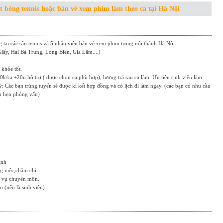
t bóng tennis hoặc bán vé xem phim làm theo ca tại Hà Nội
 tại các sân tennis và 5 nhân viên bán vé xem phim trong nội thành Hà Nội.
ấy, Hai Bà Trưng, Long Biên, Gia Lâm....)
 khỏe tốt.
00k/ca +20n hỗ trợ ( được chọn ca phù hợp), lương trả sau ca làm. Ưu tiên sinh viên làm
 Các bạn trúng tuyển sẽ được kí kết hợp đồng và có lịch đi làm ngay. (các bạn có nhu cầu
ch hẹn phỏng vấn)
ịnh
g việc,chăm chỉ.
p vụ chuyên môn.
 (nếu là sinh viên)