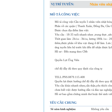
VỊ TRÍ TUYỂN:
Nhân viên nhặ
MÔ TẢ CÔNG VIỆC
Mô tả công việc:Cần tuyển 5 nhân viên nhặt bóng
Phân về các quận ( Thanh Xuân, Đống Đa, Cầu Gi
Được chọn địa điểm làm việc
Yêu cầu : 18-35 tuổi nhanh nhẹn ,trung thực ,sức
Thời gian làm :2h/ca - 3h/ca, lương 180k /ca - 2
thêm,được phân về khu vực đang ở để làm. Lưu ý:
ứng tuyển liên hệ trước khi đến để nhận được lị
Hồ sơ - Đến mang theo CMt
Quyền Lợi Ứng Viên
chế độ đầy đủ theo quy định của công ty
TELL:PNS:0879.115.408
Quyền lợi được hưởng:chế độ đầy đủ theo quy đ
Yêu cầu khác:nhanh nhẹn,cẩn thận,yêu thích côn
chưa biết việc được hướng dẫn và đào tạo nghiệ
Hồ sơ bao gồm:chứng minh thư hoặc thẻ sinh viên
YÊU CẦU CHUNG
Số năm kinh nghiệm:
Không yêu cầu