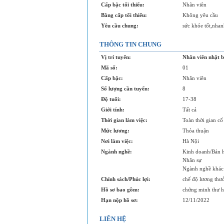
Cấp bậc tối thiểu:
Nhân viên
Bằng cấp tối thiểu:
Không yêu cầu
Yêu cầu chung:
sức khỏe tốt,nhan
THÔNG TIN CHUNG
Vị trí tuyển:
Nhân viên nhặt b
Mã số:
01
Cấp bậc:
Nhân viên
Số lượng cần tuyển:
8
Độ tuổi:
17-38
Giới tính:
Tất cả
Thời gian làm việc:
Toàn thời gian cố
Mức lương:
Thỏa thuận
Nơi làm việc:
Hà Nội
Ngành nghề:
Kinh doanh/Bán 
Nhân sự
Ngành nghề khác
Chính sách/Phúc lợi:
chế độ lương thư
Hồ sơ bao gồm:
chứng minh thư ho
Hạn nộp hồ sơ:
12/11/2022
LIÊN HỆ