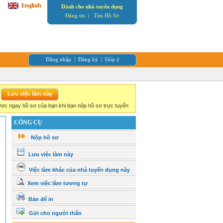
Dành cho nhà tuyển dụng
Đăng tin
|
Tìm Hồ Sơ
Đăng nhập
|
Đăng ký
|
Góp ý
ợc ngay hồ sơ của bạn khi bạn nộp hồ sơ trực tuyến
CÔNG CỤ
Nộp hồ sơ
Lưu việc làm này
Việc làm khác của nhà tuyển dụng này
Xem việc làm tương tự
Bản để in
Gửi cho người thân