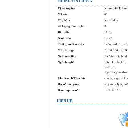
THÔNG TIN CHUNG
Vị trí tuyển:
Nhân viên lái xe
Mã số:
01
Cấp bậc:
Nhân viên
Số lượng cần tuyển:
8
Độ tuổi:
18-45
Giới tính:
Tất cả
Thời gian làm việc:
Toàn thời gian cố
Mức lương:
7.000.000 - 7.5
Nơi làm việc:
Hà Nội; Bắc Ninh
Ngành nghề:
Vận chuyển/Giao
Nhân sự
Ngành nghề khác
Chính sách/Phúc lợi:
chế độ đầy đủ th
Hồ sơ bao gồm:
sơ yếu lý lịch,ch
Hạn nộp hồ sơ:
12/11/2022
LIÊN HỆ