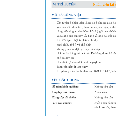
VỊ TRÍ TUYỂN:
Nhân viên lái
MÔ TẢ CÔNG VIỆC
Cần tuyển 4 nhân viên lái xe và 4 phụ xe giao hà
yêu cầu:sức khỏe tốt ,nhanh nhẹn,cẩn thận,có thứ
công việc:đi giao chở hàng hóa ký gửi của khách
và ra kho của sân bay lấy hàng về kho bãi của cô
LKD:7tr+pc+bh(Làm hành chính)
nghỉ chiều thứ 7 và chủ nhật
không yêu cầu đặt cọc hay thế chấp
chấp nhân bằng mới và mới lấy bằng được bổ túc 
chế độ đầy đủ
có chỗ ăn ,ở cho nhân viên ngoại tỉnh
đang cần gấp đi làm ngay
LH:phòng điều hành nhân sự:0879.113.647(để hẹ
YÊU CẦU CHUNG
Số năm kinh nghiệm:
Không yêu cầu
Cấp bậc tối thiểu:
Nhân viên
Bằng cấp tối thiểu:
Không yêu cầu
Yêu cầu chung:
chấp nhận bằng mớ
sức khỏe tốt,nhan