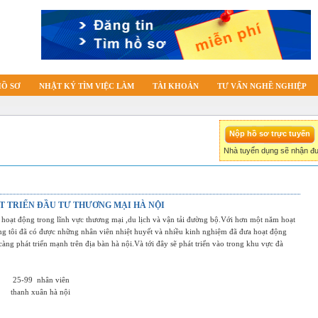
HỒ SƠ
NHẬT KÝ TÌM VIỆC LÀM
TÀI KHOẢN
TƯ VẤN NGHỀ NGHIỆP
Nhà tuyển dụng sẽ nhận đư
T TRIỂN ĐẦU TƯ THƯƠNG MẠI HÀ NỘI
 hoạt động trong lĩnh vực thương mại ,du lịch và vận tải đường bộ.Với hơn một năm hoạt
g tôi đã có được những nhân viên nhiệt huyết và nhiều kinh nghiệm đã đưa hoạt động
àng phát triển mạnh trên địa bàn hà nội.Và tới đây sẽ phát triển vào trong khu vực đà
25-99
nhân viên
thanh xuân hà nội