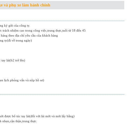
 xe và phụ xe làm hành chính
ng ký gửi của công ty.
c trách nhiệm cao trong công việc,trung thực,tuổi từ 18 đến 45
 hàng theo địa chỉ yêu cầu của khách hàng
ng ty(đi về trong ngày)
tay lái(b2 trở lên)
n lịch phỏng vấn và nộp hồ sơ)
i được bổ túc tay lái(đối với lái mới và mới lấy bằng)
h nhẹn,cận thận,trung thực.