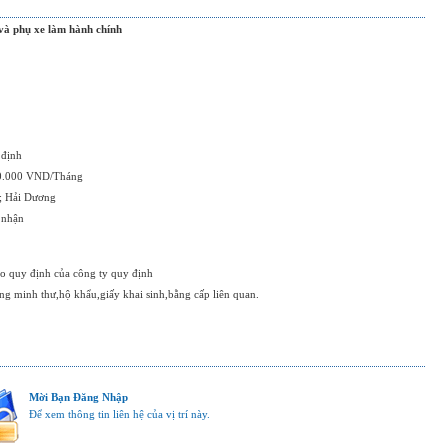
 và phụ xe làm hành chính
 định
00.000 VND/Tháng
; Hải Dương
 nhận
eo quy định của công ty quy định
ứng minh thư,hộ khẩu,giấy khai sinh,bằng cấp liên quan.
Mời Bạn Đăng Nhập
Để xem thông tin liên hệ của vị trí này.