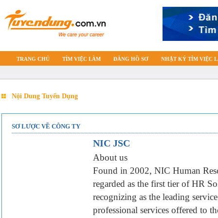
TRANG CHỦ
TÌM VIỆC LÀM
ĐĂNG HỒ SƠ
NHẬT KÝ TÌM VIỆC 
Nội Dung Tuyển Dụng
SƠ LƯỢC VỀ CÔNG TY
NIC JSC
About us
Found in 2002, NIC Human Reso
regarded as the first tier of HR 
recognizing as the leading servic
professional services offered to t