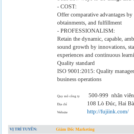
- COST:
Offer comparative advantages by it
obtainments, and fulfillment
- PROFESSIONALISM:
Retain the dynamic, capable, ambi
sound growth by innovations, sta
experiences and continuous learn
Quality standard
ISO 9001:2015: Quality managem
business operations
500-999
nhân viên
Quy mô công ty
108 Lò Đúc, Hai Bà
Địa chỉ
http://fujiink.com/
Website
VỊ TRÍ TUYỂN:
Giám Đốc Marketing