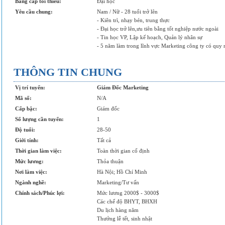
Bằng cấp tối thiểu:
Đại học
Yêu cầu chung:
Nam / Nữ - 28 tuổi trở lên
- Kiên trì, nhạy bén, trung thực
- Đại học trở lên,ưu tiên bằng tốt nghiệp nước ngoài
- Tin học VP, Lập kế hoạch, Quản lý nhân sự
- 5 năm làm trong lĩnh vực Marketing công ty có quy 
THÔNG TIN CHUNG
Vị trí tuyển:
Giám Đốc Marketing
Mã số:
N/A
Cấp bậc:
Giám đốc
Số lượng cần tuyển:
1
Độ tuổi:
28-50
Giới tính:
Tất cả
Thời gian làm việc:
Toàn thời gian cố định
Mức lương:
Thỏa thuận
Nơi làm việc:
Hà Nội; Hồ Chí Minh
Ngành nghề:
Marketing/Tư vấn
Chính sách/Phúc lợi:
Mức lương 2000$ - 3000$
Các chế độ BHYT, BHXH
Du lịch hàng năm
Thưởng lễ tết, sinh nhật