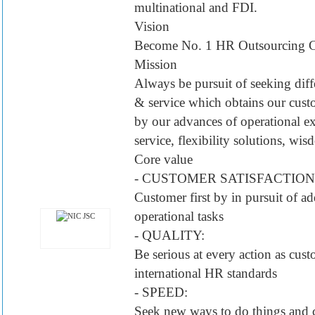
multinational and FDI.
Vision
Become No. 1 HR Outsourcing 
Mission
Always be pursuit of seeking diffe
& service which obtains our custo
by our advances of operational e
service, flexibility solutions, wi
Core value
- CUSTOMER SATISFACTION
Customer first by in pursuit of a
operational tasks
- QUALITY:
Be serious at every action as cus
international HR standards
- SPEED:
Seek new ways to do things and c