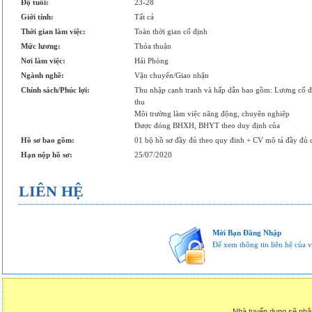
Độ tuổi:
23-28
Giới tính:
Tất cả
Thời gian làm việc:
Toàn thời gian cố định
Mức lương:
Thỏa thuận
Nơi làm việc:
Hải Phòng
Ngành nghề:
Vận chuyển/Giao nhận
Chính sách/Phúc lợi:
Thu nhập cạnh tranh và hấp dẫn bao gồm: Lương cố 
thu
Môi trường làm việc năng động, chuyên nghiệp
Được đóng BHXH, BHYT theo duy định của
Hồ sơ bao gồm:
01 bộ hồ sơ đầy đủ theo quy đinh + CV mô tả đầy đủ q
Hạn nộp hồ sơ:
25/07/2020
LIÊN HỆ
Mời Bạn Đăng Nhập
Để xem thông tin liên hệ của vị
Nhà tuyển dụng sẽ nhậ