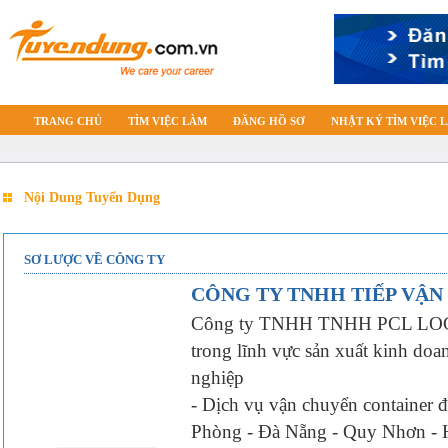
TRANG CHỦ
TÌM VIỆC LÀM
ĐĂNG HỒ SƠ
NHẬT KÝ TÌM VIỆC 
Nội Dung Tuyển Dụng
SƠ LƯỢC VỀ CÔNG TY
CÔNG TY TNHH TIẾP VẬN
Công ty TNHH TNHH PCL LOGIS
trong lĩnh vực sản xuất kinh doa
nghiệp
- Dịch vụ vận chuyển container 
Phòng - Đà Nẵng - Quy Nhơn - 