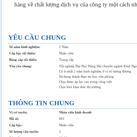
hàng về chất lượng dịch vụ của công ty một cách n
YÊU CẦU CHUNG
Số năm kinh nghiệm:
2 Năm
Cấp bậc tối thiểu:
Nhân viên
Bằng cấp tối thiểu:
Trung cấp
Yêu cầu chung:
Tốt nghiệp Đại Học Hàng Hải chuyên ngành Kinh Ngo
Có ít nhất 2 năm kinh nghiệm ở vị trí tương đương
Sử dụng thành thạo tin học văn phòng
Chịu được áp lục cao trong công việc
Chịu khó khai thác thị trường
THÔNG TIN CHUNG
Vị trí tuyển:
Nhân viên kinh doanh
Mã số:
001
Cấp bậc:
Nhân viên
Số lượng cần tuyển:
1