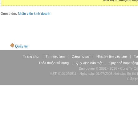
Xem thêm:
Nhân viên kinh doanh
Quay lại
Trang chủ
|
Tìm việc làm
|
Đăng hồ sơ
|
Nhật ký tìm việc làm
|
Tà
Thỏa thuận sử dụng
|
Quy định bảo mật
|
Quy chế hoạt động
Bản quyền © 2002 - 2026 - Công Ty Cổ
MST: 0101269511 - Ngày cấp: 01/07/2008 Nơi cấp: Sở Kế H
Giấy p