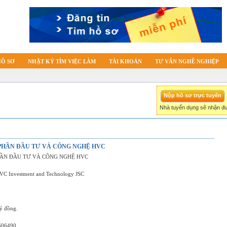
HỒ SƠ
NHẬT KÝ TÌM VIỆC LÀM
TÀI KHOẢN
TƯ VẤN NGHỀ NGHIỆP
Nhà tuyển dụng sẽ nhận đư
PHẦN ĐẦU TƯ VÀ CÔNG NGHỆ HVC
HẦN ĐẦU TƯ VÀ CÔNG NGHỆ HVC
VC Investment and Technology JSC
tỷ đồng.
4606490