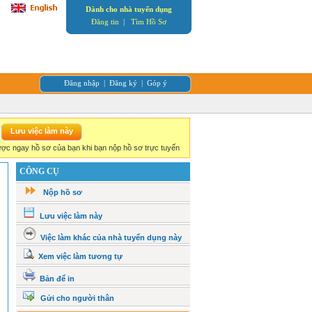
Dành cho nhà tuyển dụng
Đăng tin
|
Tìm Hồ Sơ
Đăng nhập
|
Đăng ký
|
Góp ý
ợc ngay hồ sơ của bạn khi bạn nộp hồ sơ trực tuyến
CÔNG CỤ
Nộp hồ sơ
Lưu việc làm này
Việc làm khác của nhà tuyển dụng này
Xem việc làm tương tự
Bản để in
Gửi cho người thân