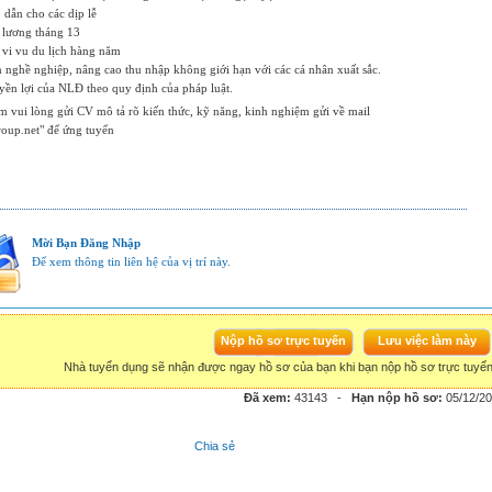
 dẫn cho các dịp lễ
 lương tháng 13
, vi vu du lịch hàng năm
ển nghề nghiệp, nâng cao thu nhập không giới hạn với các cá nhân xuất sắc.
yền lợi của NLĐ theo quy định của pháp luật.
m vui lòng gửi CV mô tả rõ kiến thức, kỹ năng, kinh nghiệm gửi về mail
oup.net
" để ứng tuyển
Mời Bạn Đăng Nhập
Để xem thông tin liên hệ của vị trí này.
Nhà tuyển dụng sẽ nhận được ngay hồ sơ của bạn khi bạn nộp hồ sơ trực tuyế
Đã xem:
43143
-
Hạn nộp hồ sơ:
05/12/2
Chia sẻ