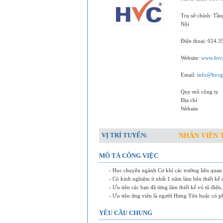
Trụ sở chính: Tầ
Nội
Điện thoại: 024.
Website:
www.hvcg
Email:
info@hvcg
Quy mô công ty
Địa chỉ
Website
VỊ TRÍ TUYỂN:
NHÂN VIÊN 
MÔ TẢ CÔNG VIỆC
- Học chuyên ngành Cơ khí các trường liên quan
- Có kinh nghiệm ít nhất 1 năm làm bên thiết kế 
- Ưu tiên các bạn đã từng làm thiết kế vỏ tủ điện
- Ưu tiên ứng viên là người Hưng Yên hoặc có p
YÊU CẦU CHUNG