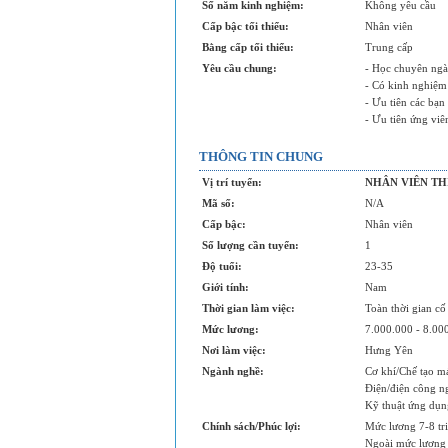
Số năm kinh nghiệm:
Không yêu cầu
Cấp bậc tối thiểu:
Nhân viên
Bằng cấp tối thiểu:
Trung cấp
Yêu cầu chung:
- Học chuyên ngà
- Có kinh nghiệm 
- Ưu tiên các bạn
- Ưu tiên ứng vi
THÔNG TIN CHUNG
Vị trí tuyển:
NHÂN VIÊN TH
Mã số:
N/A
Cấp bậc:
Nhân viên
Số lượng cần tuyển:
1
Độ tuổi:
23-35
Giới tính:
Nam
Thời gian làm việc:
Toàn thời gian cố
Mức lương:
7.000.000 - 8.0
Nơi làm việc:
Hưng Yên
Ngành nghề:
Cơ khí/Chế tạo m
Điện/điện công n
Kỹ thuật ứng dụn
Chính sách/Phúc lợi:
Mức lương 7-8 tr
Ngoài mức lương 