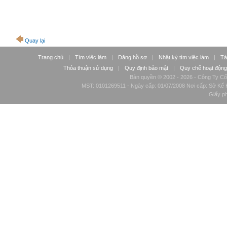
Quay lại
Trang chủ
|
Tìm việc làm
|
Đăng hồ sơ
|
Nhật ký tìm việc làm
|
Tà
Thỏa thuận sử dụng
|
Quy định bảo mật
|
Quy chế hoạt động
Bản quyền © 2002 - 2026 - Công Ty Cổ
MST: 0101269511 - Ngày cấp: 01/07/2008 Nơi cấp: Sở Kế H
Giấy p