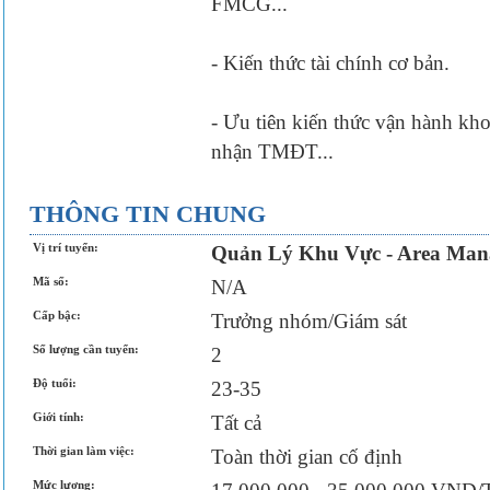
FMCG...
- Kiến thức tài chính cơ bản.
- Ưu tiên kiến thức vận hành kh
nhận TMĐT...
THÔNG TIN CHUNG
Vị trí tuyển:
Quản Lý Khu Vực - Area Man
Mã số:
N/A
Cấp bậc:
Trưởng nhóm/Giám sát
Số lượng cần tuyển:
2
Độ tuổi:
23-35
Giới tính:
Tất cả
Thời gian làm việc:
Toàn thời gian cố định
Mức lương: