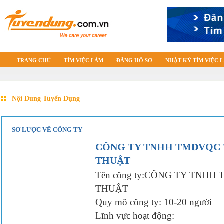
TRANG CHỦ
TÌM VIỆC LÀM
ĐĂNG HỒ SƠ
NHẬT KÝ TÌM VIỆC 
Nội Dung Tuyển Dụng
SƠ LƯỢC VỀ CÔNG TY
CÔNG TY TNHH TMDVQC T
THUẬT
Tên công ty:CÔNG TY TNHH
THUẬT
Quy mô công ty: 10-20 người
Lĩnh vực hoạt động: