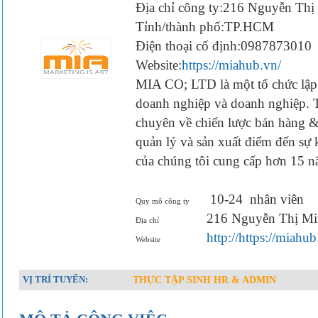
Địa chỉ công ty:216 Nguyễn Thị
Tỉnh/thành phố:TP.HCM
Điện thoại cố định:0987873010
Website:
https://miahub.vn/
MIA CO; LTD là một tổ chức lập k
doanh nghiệp và doanh nghiệp. T
chuyên về chiến lược bán hàng & 
quản lý và sản xuất điểm đến s
của chúng tôi cung cấp hơn 15 
10-24
nhân viên
Quy mô công ty
216 Nguyễn Thị Min
Địa chỉ
http://https://miahub
Website
VỊ TRÍ TUYỂN:
THỰC TẬP SINH HR & ADMIN