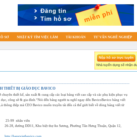
HỒ SƠ
NHẬT KÝ TÌM VIỆC LÀM
TÀI KHOẢN
TƯ VẤN NGHỀ NGHIỆP
Nhà tuyển dụng sẽ nhận đư
H THIẾT BỊ GIÁO DỤC BAVICO
chuyên thiết kế, sản xuất & cung cấp các loại bảng viết cao cấp và các phụ kiện phục vụ
o dục, công sở & gia đình.“Nói đến bảng người ta nghĩ ngay đến BavicoBavico bảng viết
Là thông điệp mà CEO Bavico muốn truyền tải đến cả thế giới biết về dòng bảng viết từ
25-99
nhân viên
26-28, đường DD11, Khu biệt thự An Sương, Phường Tân Hưng Thuận, Quận 12,
http://bangvietbavico.com