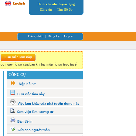
Dành cho nhà tuyển dụng
Đăng tin
|
Tìm Hồ Sơ
Đăng nhập
|
Đăng ký
|
Góp ý
ợc ngay hồ sơ của bạn khi bạn nộp hồ sơ trực tuyến
CÔNG CỤ
Nộp hồ sơ
Lưu việc làm này
Việc làm khác của nhà tuyển dụng này
Xem việc làm tương tự
Bản để in
Gửi cho người thân