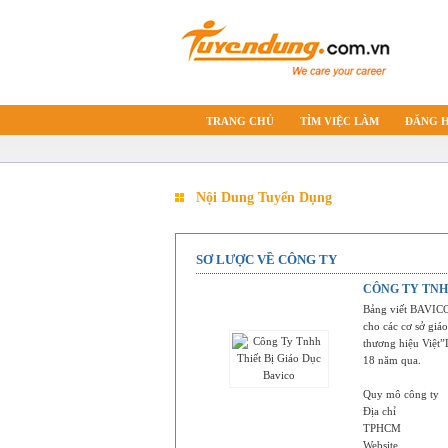
TRANG CHỦ
TÌM VIỆC LÀM
ĐĂNG 
Nội Dung Tuyển Dụng
SƠ LƯỢC VỀ CÔNG TY
CÔNG TY TNH
Bảng viết BAVICO 
cho các cơ sở giá
thương hiệu Việt”
18 năm qua.
Quy mô công ty
Địa chỉ
TPHCM
Website