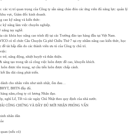
ến: các vị trí quan trọng của Công ty sẵn sàng chào đón các ứng viên đủ năng lực: quản lý
khu vực, Giám đốc kinh doanh.
g cao kỹ năng và kiến thức:
ác kỹ năng làm việc chuyên nghiệp.
ỹ năng tay nghề.
a các khóa học nâng cao trình độ tại các Trường đào tạo hàng đầu tại Việt Nam.
BAVICO có tổ chức Câu Chuyện Cà phê Chiều Thứ 7 tại cty nhằm nâng cao kiến thức, học
c đề tài hấp dẫn do các thành viên ưu tú của Công ty chủ trì.
việc:
c trẻ, năng động, nhiệt huyệt và thân thiện.
 sáng tạo trong tất cả công việc luôn được đề cao, khuyến khích.
luôn được tôn trọng, sự cầu tiến luôn được chấp cánh.
kết lâu dài cùng phát triển.
ủ dành cho nhân viên như sinh nhật, ốm đau…
 BHYT, BHTN đầy đủ.
ỳ hàng năm,công ty có lương Nhân đạo.
ép, nghỉ Lế, Tết và các ngày Chủ Nhật theo quy định của nhà nước.
: PHẢI CÔNG CHỨNG VÀ ĐẦY ĐỦ MỚI NHẬN PHỎNG VẤN
minh nhân dân
hỏe
 quan (nếu có)