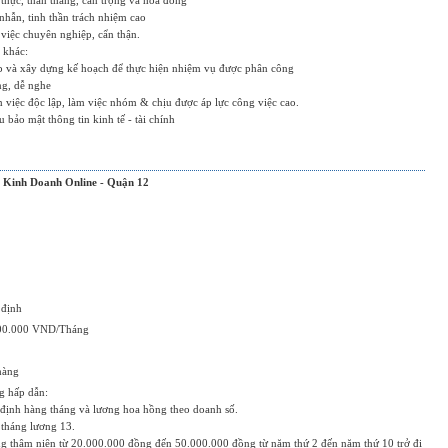
 thực, thẳn thắng, cẩn trọng và hòa đồng
 nhẫn, tinh thần trách nhiệm cao
việc chuyên nghiệp, cẩn thận.
 khác:
ếp và xây dựng kế hoạch để thực hiện nhiệm vụ được phân công
ng, dễ nghe
 việc độc lập, làm việc nhóm & chịu được áp lực công việc cao.
 bảo mật thông tin kinh tế - tài chính
 Kinh Doanh Online - Quận 12
 định
000.000 VND/Tháng
hàng
g hấp dẫn:
định hàng tháng và lương hoa hồng theo doanh số.
 tháng lương 13.
ng thâm niên từ 20.000.000 đồng đến 50.000.000 đồng từ năm thứ 2 đến năm thứ 10 trở đi