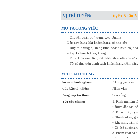
VỊ TRÍ TUYỂN:
Tuyển Nhân Vi
MÔ TẢ CÔNG VIỆC
- Chuyên quản trị 4 trang web Online
Lập đơn hàng khi khách hàng có nhu cầu
- Duy trì những quan hệ kinh doanh hiện có, nhậ
- Lập kế hoạch tuần, tháng.
- Thực hiện các công việc khác theo yêu cầu củ
- Tất cả dựa trên danh sách khách hàng tiềm năn
YÊU CẦU CHUNG
Số năm kinh nghiệm:
Không yêu cầu
Cấp bậc tối thiểu:
Nhân viên
Bằng cấp tối thiểu:
Cao đẳng
Yêu cầu chung:
1. Kinh nghiệm l
• Được đào tạo n
2. Kiến thức, kỹ 
• Nhanh nhẹn, gia
• Khả năng làm v
• Có thể đi công 
3. Phẩm chất cá n