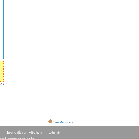
n
023
Lên đầu trang
|
Hướng dẫn tìm việc làm
|
Liên hệ