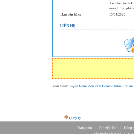
Xác nhận hạnh k
===> Hồ sơ phải 
Hạn nộp hồ sơ:
15/04/2023
LIÊN HỆ
Xem thêm:
Tuyển Nhân Viên Kinh Doanh Online - Quận
Quay lại
Trang chủ
|
Tìm việc làm
|
Đăng 