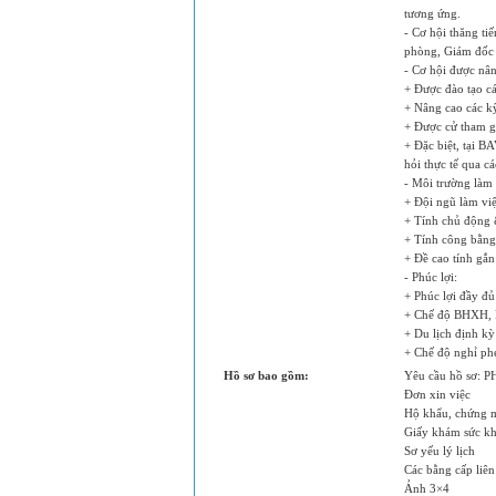
tương ứng.
- Cơ hội thăng ti
phòng, Giám đốc 
- Cơ hội được nân
+ Được đào tạo c
+ Nâng cao các k
+ Được cử tham gi
+ Đặc biệt, tại 
hỏi thực tế qua cá
- Môi trường làm 
+ Đội ngũ làm việ
+ Tính chủ động &
+ Tính công bằng 
+ Đề cao tính gắn 
- Phúc lợi:
+ Phúc lợi đầy đ
+ Chế độ BHXH,
+ Du lịch định k
+ Chế độ nghỉ ph
Hồ sơ bao gồm:
Yêu cầu hồ sơ
Đơn xin việc
Hộ khẩu, chứng 
Giấy khám sức k
Sơ yếu lý lịch
Các bằng cấp liên
Ảnh 3×4