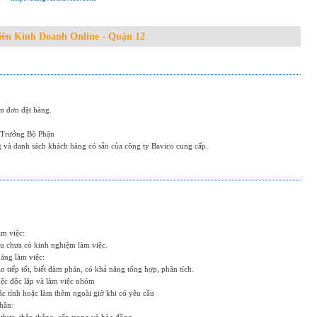
ên Kinh Doanh Online - Quận 12
n đơn đặt hàng.
a Trưởng Bộ Phận
g và danh sách khách hàng có sẵn của công ty Bavico cung cấp.
àm việc:
ếu chưa có kinh nghiệm làm việc.
năng làm việc:
o tiếp tốt, biết đàm phán, có khả năng tổng hợp, phân tích.
iệc độc lập và làm việc nhóm
tác tỉnh hoặc làm thêm ngoài giờ khi có yêu cầu
hân: