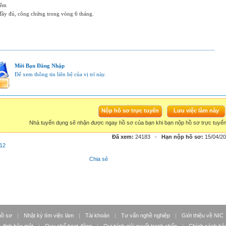
iểm
đầy đủ, công chứng trong vòng 6 tháng.
Mời Bạn Đăng Nhập
Để xem thông tin liên hệ của vị trí này.
Nhà tuyển dụng sẽ nhận được ngay hồ sơ của bạn khi bạn nộp hồ sơ trực tuyế
Đã xem:
24183
-
Hạn nộp hồ sơ:
15/04/2
 12
Chia sẻ
hồ sơ
|
Nhật ký tìm việc làm
|
Tài khoản
|
Tư vấn nghề nghiệp
|
Giới thiệu về NIC