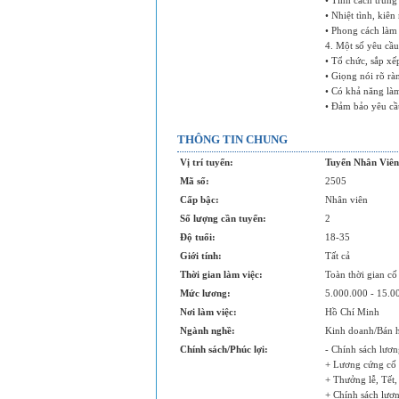
• Tính cách trung
• Nhiệt tình, kiên
• Phong cách làm 
4. Một số yêu cầu
• Tổ chức, sắp x
• Giọng nói rõ rà
• Có khả năng làm
• Đảm bảo yêu cầu
THÔNG TIN CHUNG
Vị trí tuyển:
Tuyển Nhân Viên
Mã số:
2505
Cấp bậc:
Nhân viên
Số lượng cần tuyển:
2
Độ tuổi:
18-35
Giới tính:
Tất cả
Thời gian làm việc:
Toàn thời gian cố
Mức lương:
5.000.000 - 15.
Nơi làm việc:
Hồ Chí Minh
Ngành nghề:
Kinh doanh/Bán 
Chính sách/Phúc lợi:
- Chính sách lươn
+ Lương cứng cố 
+ Thưởng lễ, Tết,
+ Chính sách lươ