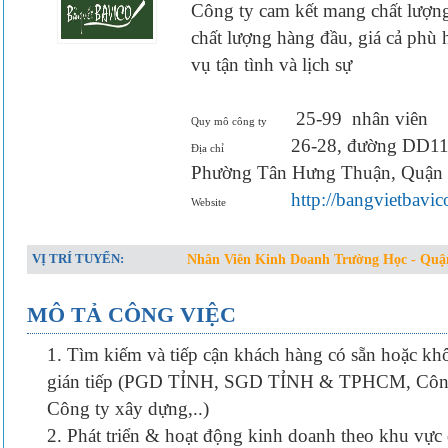
Công ty cam kết mang chất lượng
chất lượng hàng đầu, giá cả phù 
vụ tận tình và lịch sự
25-99
nhân viên
Quy mô công ty
26-28, đường DD11,
Địa chỉ
Phường Tân Hưng Thuận, Quậ
http://bangvietbavi
Website
VỊ TRÍ TUYỂN:
Nhân Viên Kinh Doanh Trường Học - Quậ
MÔ TẢ CÔNG VIỆC
1. Tìm kiếm và tiếp cận khách hàng có sẵn hoặc khô
gián tiếp (PGD TỈNH, SGD TỈNH & TPHCM, Công ty 
Công ty xây dựng,..)
2. Phát triển & hoạt động kinh doanh theo khu vực 