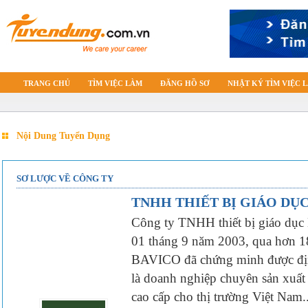
TRANG CHỦ
TÌM VIỆC LÀM
ĐĂNG HỒ SƠ
NHẬT KÝ TÌM VIỆC 
Nội Dung Tuyển Dụng
SƠ LƯỢC VỀ CÔNG TY
TNHH THIẾT BỊ GIÁO DỤ
Công ty TNHH thiết bị giáo dụ
01 tháng 9 năm 2003, qua hơn 18
BAVICO đã chứng minh được đị
là doanh nghiệp chuyên sản xuất 
cao cấp cho thị trường Việt Nam..