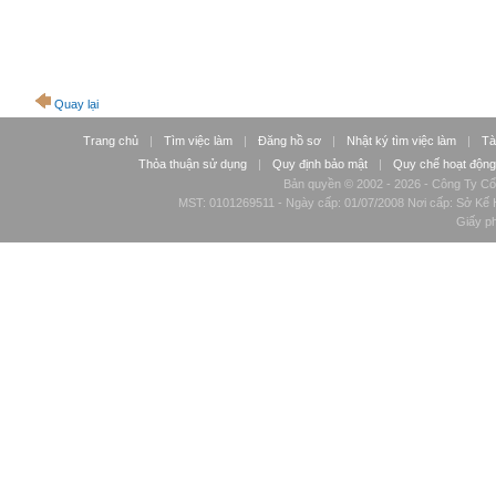
Quay lại
Trang chủ
|
Tìm việc làm
|
Đăng hồ sơ
|
Nhật ký tìm việc làm
|
Tà
Thỏa thuận sử dụng
|
Quy định bảo mật
|
Quy chế hoạt động
Bản quyền © 2002 - 2026 - Công Ty Cổ
MST: 0101269511 - Ngày cấp: 01/07/2008 Nơi cấp: Sở Kế H
Giấy p