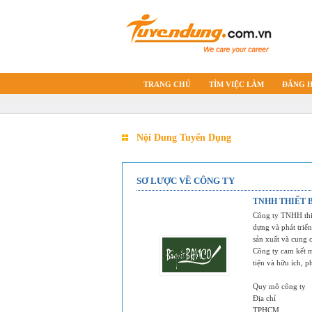
TRANG CHỦ
TÌM VIỆC LÀM
ĐĂNG 
Nội Dung Tuyển Dụng
SƠ LƯỢC VỀ CÔNG TY
TNHH THIẾT 
Công ty TNHH thi
dựng và phát tri
sản xuất và cung c
Công ty cam kết m
tiện và hữu ích, p
Quy mô công ty
Địa chỉ
TPHCM