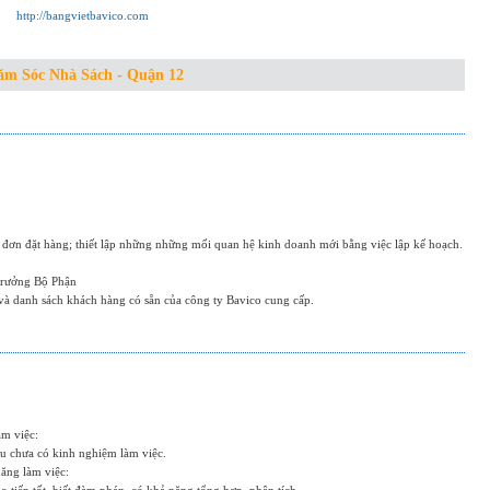
http://bangvietbavico.com
ăm Sóc Nhà Sách - Quận 12
 đơn đặt hàng; thiết lập những những mối quan hệ kinh doanh mới bằng việc lập kế hoạch.
 Trưởng Bộ Phận
và danh sách khách hàng có sẵn của công ty Bavico cung cấp.
àm việc:
ếu chưa có kinh nghiệm làm việc.
năng làm việc: