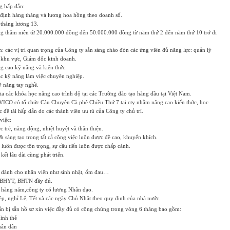
g hấp dẫn:
định hàng tháng và lương hoa hồng theo doanh số.
 tháng lương 13.
ng thâm niên từ 20.000.000 đồng đến 50.000.000 đồng từ năm thứ 2 đến năm thứ 10 trở đi
ến: các vị trí quan trọng của Công ty sẵn sàng chào đón các ứng viên đủ năng lực: quản lý
khu vực, Giám đốc kinh doanh.
g cao kỹ năng và kiến thức:
ác kỹ năng làm việc chuyên nghiệp.
ỹ năng tay nghề.
a các khóa học nâng cao trình độ tại các Trường đào tạo hàng đầu tại Việt Nam.
BAVICO có tổ chức Câu Chuyện Cà phê Chiều Thứ 7 tại cty nhằm nâng cao kiến thức, học
c đề tài hấp dẫn do các thành viên ưu tú của Công ty chủ trì.
việc:
c trẻ, năng động, nhiệt huyệt và thân thiện.
 sáng tạo trong tất cả công việc luôn được đề cao, khuyến khích.
luôn được tôn trọng, sự cầu tiến luôn được chấp cánh.
kết lâu dài cùng phát triển.
ủ dành cho nhân viên như sinh nhật, ốm đau…
 BHYT, BHTN đầy đủ.
ỳ hàng năm,công ty có lương Nhân đạo.
ép, nghỉ Lế, Tết và các ngày Chủ Nhật theo quy định của nhà nước.
ẩn bị sẵn hồ sơ xin việc đầy đủ có công chứng trong vòng 6 tháng bao gồm:
hình thẻ
hân dân