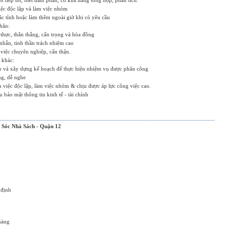
o tiếp tốt, biết đàm phán, có khả năng tổng hợp, phân tích.
iệc độc lập và làm việc nhóm
tác tỉnh hoặc làm thêm ngoài giờ khi có yêu cầu
hân:
 thực, thẳn thắng, cẩn trọng và hòa đồng
 nhẫn, tinh thần trách nhiệm cao
việc chuyên nghiệp, cẩn thận.
 khác:
ếp và xây dựng kế hoạch để thực hiện nhiệm vụ được phân công
ng, dễ nghe
 việc độc lập, làm việc nhóm & chịu được áp lực công việc cao.
 bảo mật thông tin kinh tế - tài chính
Sóc Nhà Sách - Quận 12
 định
hàng