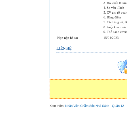
3. Hộ khẩu thườn
4. Sơ yếu lí lịch
5. CV ghi rõ quá 
6. Bảng điểm
7. Các bằng cấp l
8. Giấy khám sức
9. Thẻ xanh covi
Hạn nộp hồ sơ:
15/04/2023
LIÊN HỆ
Xem thêm:
Nhân Viên Chăm Sóc Nhà Sách - Quận 12