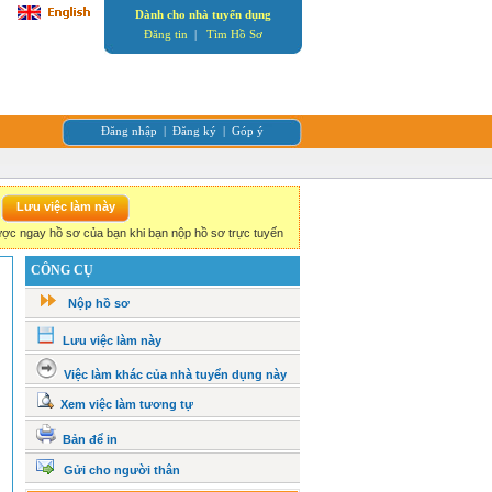
Dành cho nhà tuyển dụng
Đăng tin
|
Tìm Hồ Sơ
Đăng nhập
|
Đăng ký
|
Góp ý
ợc ngay hồ sơ của bạn khi bạn nộp hồ sơ trực tuyến
CÔNG CỤ
Nộp hồ sơ
Lưu việc làm này
Việc làm khác của nhà tuyển dụng này
Xem việc làm tương tự
Bản để in
Gửi cho người thân