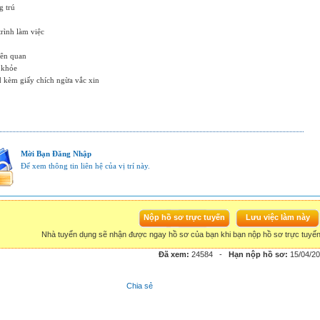
g trú
trình làm việc
iên quan
 khỏe
d kèm giấy chích ngừa vắc xin
Mời Bạn Đăng Nhập
Để xem thông tin liên hệ của vị trí này.
Nhà tuyển dụng sẽ nhận được ngay hồ sơ của bạn khi bạn nộp hồ sơ trực tuyế
Đã xem:
24584
-
Hạn nộp hồ sơ:
15/04/2
Chia sẻ