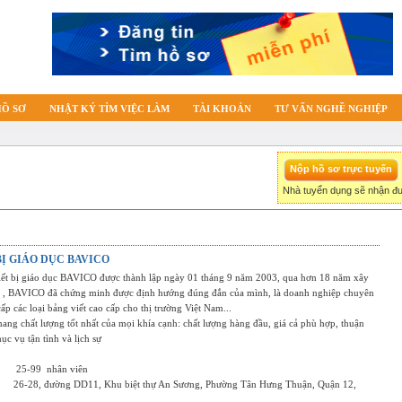
HỒ SƠ
NHẬT KÝ TÌM VIỆC LÀM
TÀI KHOẢN
TƯ VẤN NGHỀ NGHIỆP
Nhà tuyển dụng sẽ nhận đư
BỊ GIÁO DỤC BAVICO
ết bị giáo dục BAVICO được thành lập ngày 01 tháng 9 năm 2003, qua hơn 18 năm xây
ển , BAVICO đã chứng minh được định hướng đúng đắn của mình, là doanh nghiệp chuyên
ấp các loại bảng viết cao cấp cho thị trường Việt Nam...
ang chất lượng tốt nhất của mọi khía cạnh: chất lượng hàng đầu, giá cả phù hợp, thuận
hục vụ tận tình và lịch sự
25-99
nhân viên
26-28, đường DD11, Khu biệt thự An Sương, Phường Tân Hưng Thuận, Quận 12,