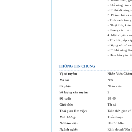
• Nhanh nhẹn, gia
• Khả năng làm v
• Có thể đi công 
3. Phẩm chất cá n
• Tính cách trung
• Nhiệt tình, kiên
• Phong cách làm 
4. Một số yêu cầu
• Tổ chức, sắp x
• Giọng nói rõ rà
• Có khả năng làm
• Đảm bảo yêu cầu
THÔNG TIN CHUNG
Vị trí tuyển:
Nhân Viên Chăm 
Mã số:
N/A
Cấp bậc:
Nhân viên
Số lượng cần tuyển:
2
Độ tuổi:
18-40
Giới tính:
Tất cả
Thời gian làm việc:
Toàn thời gian cố
Mức lương:
Thỏa thuận
Nơi làm việc:
Hồ Chí Minh
Ngành nghề:
Kinh doanh/Bán 