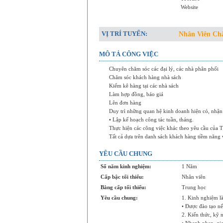
Website
VỊ TRÍ TUYỂN:
Nhân Viên Ch
MÔ TẢ CÔNG VIỆC
Chuyên chăm sóc các đại lý, các nhà phân phối
Chăm sóc khách hàng nhà sách
Kiểm kê hàng tại các nhà sách
Làm hợp đồng, báo giá
Lên đơn hàng
Duy trì những quan hệ kinh doanh hiện có, nhận
• Lập kế hoạch công tác tuần, tháng.
Thực hiện các công việc khác theo yêu cầu của
Tất cả dựa trên danh sách khách hàng tiềm năng 
YÊU CẦU CHUNG
Số năm kinh nghiệm:
1 Năm
Cấp bậc tối thiểu:
Nhân viên
Bằng cấp tối thiểu:
Trung học
Yêu cầu chung:
1. Kinh nghiệm l
• Được đào tạo n
2. Kiến thức, kỹ 