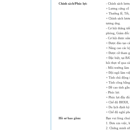
Chính sách/Phúc lợi:
- Chính sách lươn
+ Lương cứng cố 
+ Thưởng lễ, Tết,
+ Chính sách lươ
tương ứng.
- Cơ hội thăng ti
phòng, Giám đốc 
- Cơ hội được nân
+ Được đào tạo c
+ Nâng cao các k
+ Được cử tham gi
+ Đặc biệt, tại 
hỏi thực tế qua cá
- Môi trường làm 
+ Đội ngũ làm việ
+ Tính chủ động &
+ Tính công bằng 
+ Đề cao tính gắn 
- Phúc lợi:
+ Phúc lợi đầy đ
+ Chế độ BHXH,
+ Du lịch định k
+ Chế độ nghỉ ph
Hồ sơ bao gồm:
Bạn vui lòng chu
1. Đơn xin việc, 
2. Chứng minh n