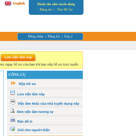
Dành cho nhà tuyển dụng
Đăng tin
|
Tìm Hồ Sơ
Đăng nhập
|
Đăng ký
|
Góp ý
ợc ngay hồ sơ của bạn khi bạn nộp hồ sơ trực tuyến
CÔNG CỤ
Nộp hồ sơ
Lưu việc làm này
Việc làm khác của nhà tuyển dụng này
Xem việc làm tương tự
Bản để in
Gửi cho người thân