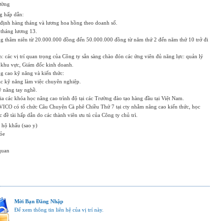
rường
g hấp dẫn:
định hàng tháng và lương hoa hồng theo doanh số.
 tháng lương 13.
ng thâm niên từ 20.000.000 đồng đến 50.000.000 đồng từ năm thứ 2 đến năm thứ 10 trở đi
ến: các vị trí quan trọng của Công ty sẵn sàng chào đón các ứng viên đủ năng lực: quản lý
khu vực, Giám đốc kinh doanh.
g cao kỹ năng và kiến thức:
ác kỹ năng làm việc chuyên nghiệp.
ỹ năng tay nghề.
a các khóa học nâng cao trình độ tại các Trường đào tạo hàng đầu tại Việt Nam.
BAVICO có tổ chức Câu Chuyện Cà phê Chiều Thứ 7 tại cty nhằm nâng cao kiến thức, học
c đề tài hấp dẫn do các thành viên ưu tú của Công ty chủ trì.
ộ khẩu (sao y)
ỏe
quan
Mời Bạn Đăng Nhập
Để xem thông tin liên hệ của vị trí này.