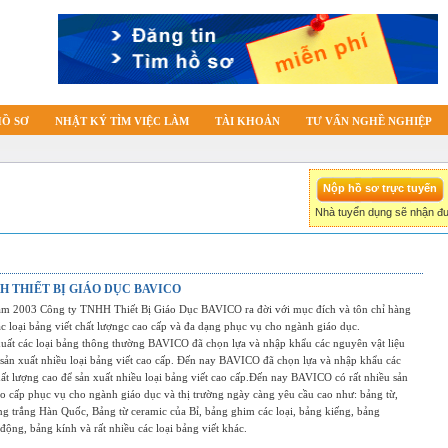
HỒ SƠ
NHẬT KÝ TÌM VIỆC LÀM
TÀI KHOẢN
TƯ VẤN NGHỀ NGHIỆP
Nhà tuyển dụng sẽ nhận đư
H THIẾT BỊ GIÁO DỤC BAVICO
ăm 2003 Công ty TNHH Thiết Bị Giáo Dục BAVICO ra đời với mục đích và tôn chỉ hàng
́c loại bảng viết chất lượngc cao cấp và đa dạng phục vụ cho ngành giáo dục.
xuất các loại bảng thông thường BAVICO đã chọn lựa và nhập khẩu các nguyên vật liệu
 sản xuất nhiều loại bảng viết cao cấp. Đến nay BAVICO đã chọn lựa và nhập khẩu các
ất lượng cao để sản xuất nhiều loại bảng viết cao cấp.Đến nay BAVICO có rất nhiều sản
o cấp phục vụ cho ngành giáo dục và thị trường ngày càng yêu cầu cao như: bảng từ,
g trắng Hàn Quốc, Bảng từ ceramic của Bỉ, bảng ghim các loại, bảng kiếng, bảng
ộng, bảng kính và rất nhiều các loại bảng viết khác.