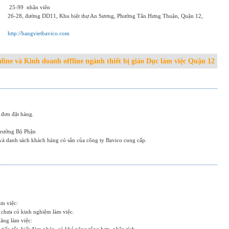
25-99
nhân viên
26-28, đường DD11, Khu biệt thự An Sương, Phường Tân Hưng Thuận, Quận 12,
http://bangvietbavico.com
line và Kinh doanh offline ngành thiết bị giáo Dục làm việc Quận 12
 đơn đặt hàng.
 Trưởng Bộ Phận
và danh sách khách hàng có sẵn của công ty Bavico cung cấp.
àm việc:
 chưa có kinh nghiệm làm việc.
năng làm việc: