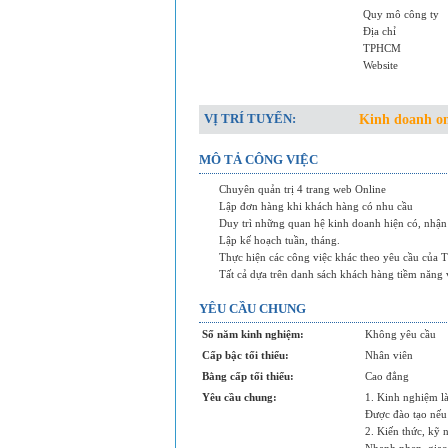
Quy mô công ty
Địa chỉ
TPHCM
Website
VỊ TRÍ TUYỂN:
Kinh doanh on
MÔ TẢ CÔNG VIỆC
Chuyên quản trị 4 trang web Online
Lập đơn hàng khi khách hàng có nhu cầu
Duy trì những quan hệ kinh doanh hiện có, nhận
Lập kế hoạch tuần, tháng.
Thực hiện các công việc khác theo yêu cầu của
Tất cả dựa trên danh sách khách hàng tiềm năng 
YÊU CẦU CHUNG
Số năm kinh nghiệm:
Không yêu cầu
Cấp bậc tối thiểu:
Nhân viên
Bằng cấp tối thiểu:
Cao đẳng
Yêu cầu chung:
1. Kinh nghiệm l
Được đào tạo nếu
2. Kiến thức, kỹ 