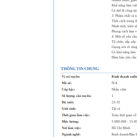
Nhanh nhẹn, giao 
Khả năng làm việ
Có thể đi công tá
3. Phẩm chất cá n
Tính cách trung t
Nhiệt tình, kiên 
Phong cách làm v
4. Một số yêu cầu
Tổ chức, sắp xếp
Giọng nói rõ ràn
Có khả năng làm v
Đảm bảo yêu cầu b
THÔNG TIN CHUNG
Vị trí tuyển:
Kinh doanh onlin
Mã số:
N/A
Cấp bậc:
Nhân viên
Số lượng cần tuyển:
1
Độ tuổi:
23-35
Giới tính:
Tất cả
Thời gian làm việc:
Toàn thời gian cố
Mức lương:
5.000.000 - 15.
Nơi làm việc:
Hồ Chí Minh
Ngành nghề:
Kinh doanh/Bán 