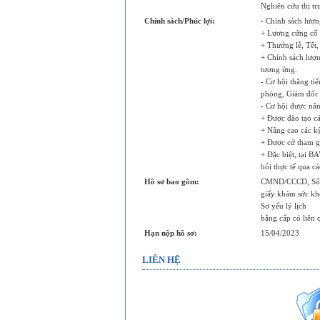
Nghiên cứu thị t
Chính sách/Phúc lợi:
- Chính sách lươn
+ Lương cứng cố 
+ Thưởng lễ, Tết,
+ Chính sách lươ
tương ứng.
- Cơ hội thăng ti
phòng, Giám đốc 
- Cơ hội được nân
+ Được đào tạo c
+ Nâng cao các k
+ Được cử tham gi
+ Đặc biệt, tại 
hỏi thực tế qua cá
Hồ sơ bao gồm:
CMND/CCCD, Sổ h
giấy khám sức kh
Sơ yếu lý lịch
bằng cấp có liên 
Hạn nộp hồ sơ:
15/04/2023
LIÊN HỆ