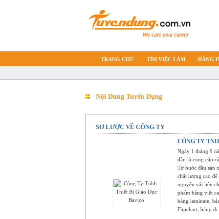
TRANG CHỦ
TÌM VIỆC LÀM
ĐĂNG 
Nội Dung Tuyển Dụng
SƠ LƯỢC VỀ CÔNG TY
CÔNG TY TNH
Ngày 1 tháng 9 n
đầu là cung cấp ca
Từ bước đầu sản 
chất lượng cao để
nguyên vật liệu ch
phẩm bảng viết ca
bảng laminate, bản
Flipchart, bảng di đ