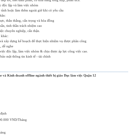
tiếp tốt, biết đàm phán, có khả năng tổng hợp, phân tích.
c độc lập và làm việc nhóm
c tỉnh hoặc làm thêm ngoài giờ khi có yêu cầu
hân:
hực, thẳn thắng, cẩn trọng và hòa đồng
nhẫn, tinh thần trách nhiệm cao
iệc chuyên nghiệp, cẩn thận.
 khác:
 và xây dựng kế hoạch để thực hiện nhiệm vụ được phân công
g, dễ nghe
iệc độc lập, làm việc nhóm & chịu được áp lực công việc cao.
ảo mật thông tin kinh tế - tài chính
e và Kinh doanh offline ngành thiết bị giáo Dục làm việc Quận 12
 định
000.000 VND/Tháng
hàng