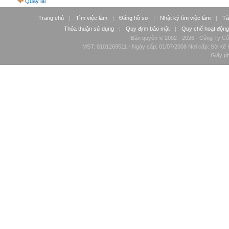
Quay lại
Trang chủ
|
Tìm việc làm
|
Đăng hồ sơ
|
Nhật ký tìm việc làm
|
Tà
Thỏa thuận sử dụng
|
Quy định bảo mật
|
Quy chế hoạt động
Bản quyền © 2002 - 2026 - Công Ty Cổ
MST: 0101269511 - Ngày cấp: 01/07/2008 Nơi cấp: Sở Kế H
Giấy p