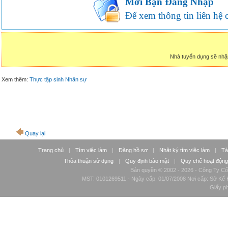
Mời Bạn Đăng Nhập
Để xem thông tin liên hệ củ
Nhà tuyển dụng sẽ nhậ
Xem thêm:
Thực tập sinh Nhân sự
Quay lại
Trang chủ
|
Tìm việc làm
|
Đăng hồ sơ
|
Nhật ký tìm việc làm
|
Tà
Thỏa thuận sử dụng
|
Quy định bảo mật
|
Quy chế hoạt động
Bản quyền © 2002 - 2026 - Công Ty Cổ
MST: 0101269511 - Ngày cấp: 01/07/2008 Nơi cấp: Sở Kế H
Giấy p