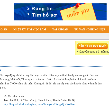
HỒ SƠ
NHẬT KÝ TÌM VIỆC LÀM
TÀI KHOẢN
TƯ VẤN NGHỀ NGHIỆP
Nhà tuyển dụng sẽ nhận đư
Y
n hoạt động chính trong lĩnh vực tư vấn chiến lược với nhiều dự án trong các lĩnh vực:
n dụng, Mai mối, Thương mại điện tử,... Với 19 năm kinh nghiệm phát triển có hơn
iên, hơn 7.000 cộng tác viên. Chúng tôi là đối tác tin cậy của các khách hàng với mức ảnh
ã hội.
25-99
nhân viên
Tòa nhà 18T, Lê Văn Lương, Nhân Chính, Thanh Xuân, Hà Nội
http://https://infodoanhnghiep.com/thong-tin/Cong-Ty-Co-Phan