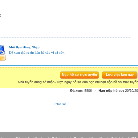
D
Mời Bạn Đăng Nhập
Để xem thông tin liên hệ của vị trí này.
Nhà tuyển dụng sẽ nhận được ngay hồ sơ của bạn khi bạn nộp hồ sơ trực tuyế
Đã xem:
5806
-
Hạn nộp hồ sơ:
20/10/2
Chia sẻ