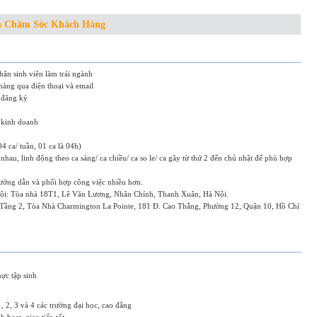
h Chăm Sóc Khách Hàng
hận sinh viên làm trái ngành
hàng qua điện thoại và email
g đăng ký
 kinh doanh
4 ca/ tuần, 01 ca là 04h)
nhau, linh động theo ca sáng/ ca chiều/ ca so le/ ca gãy từ thứ 2 đến chủ nhật để phù hợp
hướng dẫn và phối hợp công việc nhiều hơn.
Nội: Tòa nhà 18T1, Lê Văn Lương, Nhân Chính, Thanh Xuân, Hà Nội.
ầng 2, Tòa Nhà Charmington La Pointe, 181 Đ. Cao Thắng, Phường 12, Quận 10, Hồ Chí
ực tập sinh
, 2, 3 và 4 các trường đại học, cao đẳng