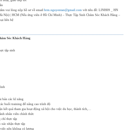
 hoạt, giao tiếp tốt
hân
tâm vui lòng nộp hồ sơ về email
hrm.nguyentan@gmail.com
với tiêu đề: LINH09 _ HN
Hà Nội) | HCM (Nếu ứng viên ở Hồ Chí Minh) – Thực Tập Sinh Chăm Sóc Khách Hàng –
ại liên hệ
Chăm Sóc Khách Hàng
ực tập sinh
Minh
i bản các kĩ năng
ác buổi training để nâng cao trình độ
n kết quả tham gia hoạt động xã hội cho việc du học, thành tích,…
hành nhân viên chính thức
 chỉ thực tập
 xác nhận thực tập
 việc nên không có lương