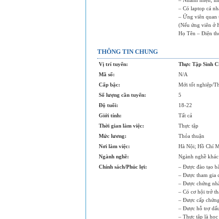
– Nhanh nhẹn, linh
– Có laptop cá n
– Ứng viên quan 
(Nếu ứng viên ở 
Họ Tên – Điện tho
THÔNG TIN CHUNG
Vị trí tuyển:
Thực Tập Sinh 
Mã số:
N/A
Cấp bậc:
Mới tốt nghiệp/Th
Số lượng cần tuyển:
5
Độ tuổi:
18-22
Giới tính:
Tất cả
Thời gian làm việc:
Thực tập
Mức lương:
Thỏa thuận
Nơi làm việc:
Hà Nội; Hồ Chí 
Ngành nghề:
Ngành nghề khác
Chính sách/Phúc lợi:
– Được đào tạo bà
– Được tham gia c
– Được chứng nhậ
– Có cơ hội trở t
– Được cấp chứng
– Được hỗ trợ dấu
– Thực tập là học