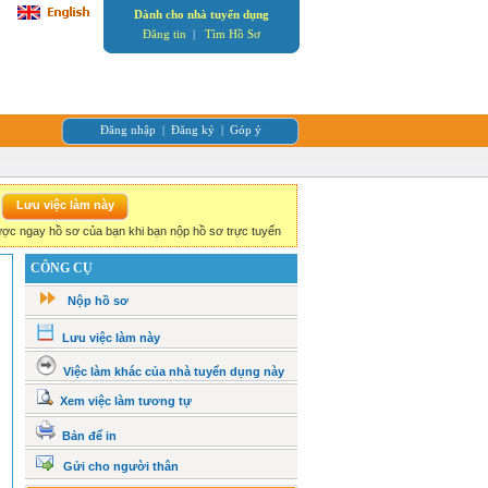
Dành cho nhà tuyển dụng
Đăng tin
|
Tìm Hồ Sơ
Đăng nhập
|
Đăng ký
|
Góp ý
ợc ngay hồ sơ của bạn khi bạn nộp hồ sơ trực tuyến
CÔNG CỤ
Nộp hồ sơ
Lưu việc làm này
Việc làm khác của nhà tuyển dụng này
Xem việc làm tương tự
Bản để in
Gửi cho người thân