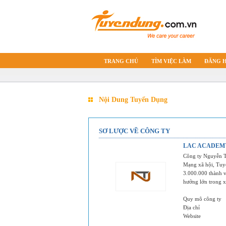
TRANG CHỦ
TÌM VIỆC LÀM
ĐĂNG 
Nội Dung Tuyển Dụng
SƠ LƯỢC VỀ CÔNG TY
LAC ACADEM
Công ty Nguyễn Tấ
Mạng xã hội, Tuyể
3.000.000 thành v
hưởng lớn trong x
Quy mô công ty
Địa chỉ
Website