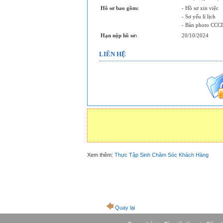
Hồ sơ bao gồm:
- Hồ sơ xin việc
- Sơ yếu lí lịch
- Bản photo CCC
Hạn nộp hồ sơ:
20/10/2024
LIÊN HỆ
Xem thêm:
Thực Tập Sinh Chăm Sóc Khách Hàng
Quay lại