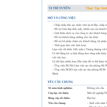
VỊ TRÍ TUYỂN:
Thực Tập Sin
MÔ TẢ CÔNG VIỆC
– Chấp nhận đào tạo nhân viên lại từ đầu, chấp n
– Hỗ trợ Giải đáp thắc mắc, khiếu nại của khách 
– Giới thiệu dịch vụ của công ty cho khách hàn
– Hỗ trợ khách hàng những yêu cầu khác
– Hỗ trợ bộ phận chăm sóc khách hàng, bộ phận
– Thời gian làm việc linh hoạt:
Làm việc tối thiểu 16h/ tuần ( Tương đương với 0
Có thể đăng ký ca linh động theo từng tuần khác 
với việc học.
Có thể làm nhiều hơn 20h/ tuần để có thế được 
– Ứng viên Hà Nội Làm việc tại văn phòng Hà 
– Ứng viên HCM Làm việc tại văn phòng HCM: T
Minh
YÊU CẦU CHUNG
Số năm kinh nghiệm:
Không yêu cầu
Cấp bậc tối thiểu:
Mới tốt nghiệp/Th
Bằng cấp tối thiểu:
Đại học
Yêu cầu chung:
– Sinh viên năm 1