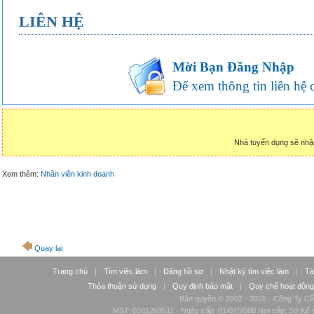
LIÊN HỆ
Mời Bạn Đăng Nhập
Để xem thông tin liên hệ củ
Nhà tuyển dụng sẽ nhậ
Xem thêm:
Nhân viên kinh doanh
Quay lại
Trang chủ
|
Tìm việc làm
|
Đăng hồ sơ
|
Nhật ký tìm việc làm
|
Tà
Thỏa thuận sử dụng
|
Quy định bảo mật
|
Quy chế hoạt động
Bản quyền © 2002 - 2026 - Công Ty Cổ
MST: 0101269511 - Ngày cấp: 01/07/2008 Nơi cấp: Sở Kế H