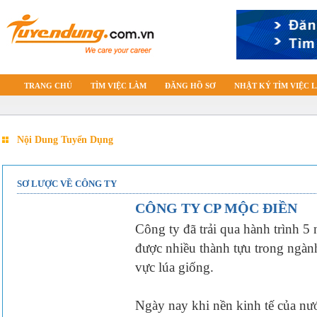
TRANG CHỦ
TÌM VIỆC LÀM
ĐĂNG HỒ SƠ
NHẬT KÝ TÌM VIỆC 
Nội Dung Tuyển Dụng
SƠ LƯỢC VỀ CÔNG TY
CÔNG TY CP MỘC ĐIỀN
Công ty đã trải qua hành trình 5
được nhiều thành tựu trong ngành
vực lúa giống.
Ngày nay khi nền kinh tế của nư