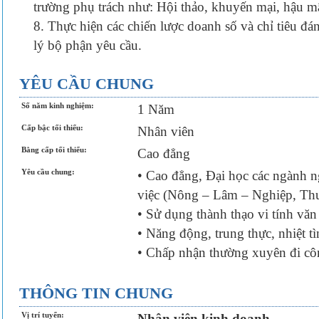
trường phụ trách như: Hội thảo, khuyến mại, hậu m
8. Thực hiện các chiến lược doanh số và chỉ tiêu đá
lý bộ phận yêu cầu.
YÊU CẦU CHUNG
Số năm kinh nghiệm:
1 Năm
Cấp bậc tối thiểu:
Nhân viên
Bằng cấp tối thiểu:
Cao đẳng
Yêu cầu chung:
• Cao đẳng, Đại học các ngành ng
việc (Nông – Lâm – Nghiệp, Thu
• Sử dụng thành thạo vi tính vă
• Năng động, trung thực, nhiệt t
• Chấp nhận thường xuyên đi côn
THÔNG TIN CHUNG
Vị trí tuyển:
Nhân viên kinh doanh