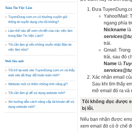
Tuần Tin Việc Làm
Đưa TuyenDung.com
Yahoo!Mail: 
TuyenDung.com.vn có thường xuyên gửi
thông tin tuyển dụng cho tôi không?
ngang phía t
Nickname
l
Làm thế nào để xem chi tiết của các việc làm
trong Bản Tin Việc Làm?
services@t
trái.
Tôi cần làm gì nếu không muốn nhận Bản tin
Gmail: Trong
việc làm nữa?
trái, sau đó 
Web Site mới
Name
là
Tuy
services@t
Tôi trở lại web site TuyenDung.com.vn và thấy
web site đã thay đổi hoàn toàn mới?
Xác nhận email củ
Sau khi tìm thấy 
Website mới có thêm những tính năng gì?
mở email đó ra và
Tôi cần làm gì để sử dụng website mới?
Tôi không đọc được e
Xin hướng dẫn cách nâng cấp tài khoản để sử
dụng website mới?
bị lỗi.
Nếu bạn nhận được email 
xem email đó có ở chế đ