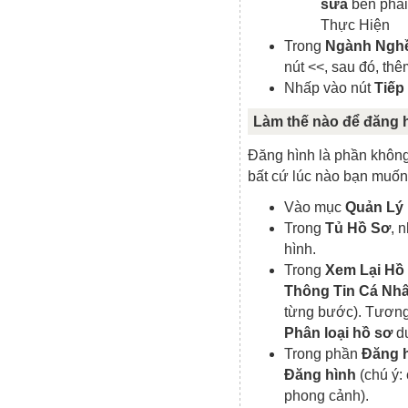
sửa
bên phả
Thực Hiện
Trong
Ngành Ngh
nút <<, sau đó, th
Nhấp vào nút
Tiếp
Làm thế nào để đăng h
Đăng hình là phần không
bất cứ lúc nào bạn muốn
Vào mục
Quản Lý
Trong
Tủ Hồ Sơ
, 
hình.
Trong
Xem Lại Hồ
Thông Tin Cá Nh
từng bước). Tương
Phân loại hồ sơ
d
Trong phần
Đăng 
Đăng hình
(chú ý:
phong cảnh).