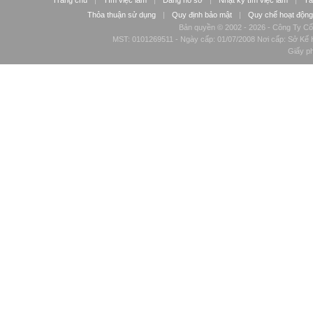
Trang chủ
|
Tìm việc làm
|
Đăng hồ sơ
|
Nhật ký tìm việc làm
|
Tà
Thỏa thuận sử dụng
|
Quy định bảo mật
|
Quy chế hoạt động
Bản quyền © 2002 - 2026 - Công Ty Cổ
MST: 0101269511 - Ngày cấp: 01/07/2008 Nơi cấp: Sở Kế H
Giấy p