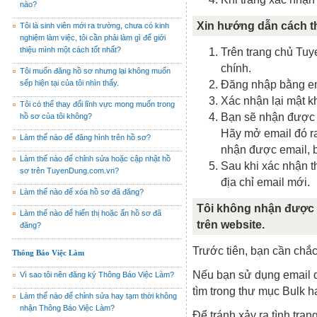
nào?
Xin hướng dẫn cách th
Tôi là sinh viên mới ra trường, chưa có kinh
nghiệm làm việc, tôi cần phải làm gì để giới
thiệu mình một cách tốt nhất?
Trên trang chủ Tu
chính.
Tôi muốn đăng hồ sơ nhưng lại không muốn
sếp hiện tại của tôi nhìn thấy.
Đăng nhập bằng em
Xác nhận lại mật k
Tôi có thể thay đổi lĩnh vực mong muốn trong
Bạn sẽ nhận được e
hồ sơ của tôi không?
Hãy mở email đó r
Làm thế nào để đăng hình trên hồ sơ?
nhận được email,
Làm thế nào để chỉnh sửa hoặc cập nhật hồ
Sau khi xác nhận t
sơ trên TuyenDung.com.vn?
địa chỉ email mới.
Làm thế nào để xóa hồ sơ đã đăng?
Tôi không nhận được
Làm thế nào để hiển thị hoặc ẩn hồ sơ đã
trên website.
đăng?
Trước tiên, bạn cần chắ
Thông Báo Việc Làm
Nếu bạn sử dụng email 
Vì sao tôi nên đăng ký Thông Báo Việc Làm?
tìm trong thư mục Bulk 
Làm thế nào để chỉnh sửa hay tạm thời không
nhận Thông Báo Việc Làm?
Để tránh xảy ra tình trạn