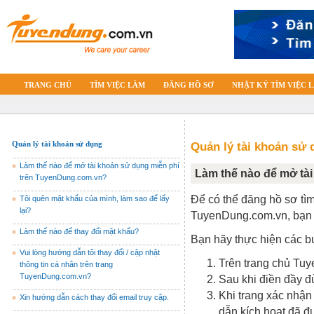
TRANG CHỦ
TÌM VIỆC LÀM
ĐĂNG HỒ SƠ
NHẬT KÝ TÌM VIỆC 
Quản lý tài khoản sử dụng
Quản lý tài khoản sử
Làm thế nào để mở tài khoản sử dụng miễn phí
Làm thế nào để mở tà
trên TuyenDung.com.vn?
Để có thể đăng hồ sơ tìm 
Tôi quên mật khẩu của mình, làm sao để lấy
lại?
TuyenDung.com.vn, bạn 
Làm thế nào để thay đổi mật khẩu?
Bạn hãy thực hiện các b
Vui lòng hướng dẫn tôi thay đổi / cập nhật
Trên trang chủ Tu
thông tin cá nhân trên trang
TuyenDung.com.vn?
Sau khi điền đầy đ
Khi trang xác nhận
Xin hướng dẫn cách thay đổi email truy cập.
dẫn kích hoạt đã đ