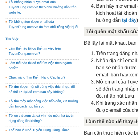
Tôi không nhận được email của
Bạn hãy mở email c
TuyenDung.com.vn theo như hướng dẫn trên
website.
kích hoạt tài khoả
hướng dẫn
tại đây
)
Tôi không đọc được email của
TuyenDung.com.vn do font chữ tiếng Việt bị lỗi.
Tôi quên mật khẩu của 
Tìm Việc
Để lấy lại mật khẩu, bạ
Làm thế nào tôi có thể tìm việc trên
Trên trang đăng n
TuyenDung.com.vn?
Nhập địa chỉ email
Làm thế nào tôi có thể tìm việc theo ngành
bạn sẽ nhận được 
nghề?
email, bạn hãy x
Chức năng Tìm Kiếm Nâng Cao là gì?
Mở email của Tuye
Tôi tìm được một số công việc thích hợp, tôi
sẽ đến trang nhập 
có thể lưu lại để xem sau này không?
đó, nhấp nút
Lưu
.
Tôi tìm thấy một công việc hấp dẫn, xin hướng
Khi trang xác nhận
dẫn tôi cách nộp hồ sơ.
được email của chú
Tôi có thể xem tất cả vị trí do một nhà tuyển
dụng đăng lên không?
Làm thế nào để thay đ
Thế nào là Nhà Tuyển Dụng Hàng Đầu?
Bạn cần thực hiện các b