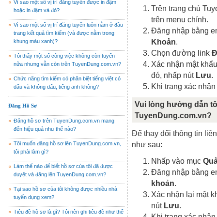
Vì sao một số vị trí đăng tuyển được in đậm
Trên trang chủ Tu
hoặc in đậm và đỏ?
trên menu chính.
Vì sao một số vị trí đăng tuyển luôn nằm ở đầu
Đăng nhập bằng em
trang kết quả tìm kiếm (và được nằm trong
Khoản
.
khung màu xanh)?
Chọn đường link
Đ
Tôi thấy một số công việc không còn tuyển
Xác nhận mật khẩu 
nữa nhưng vẫn còn trên TuyenDung.com.vn?
đó, nhấp nút
Lưu
.
Chức năng tìm kiếm có phân biệt tiếng việt có
Khi trang xác nhận
dấu và không dấu, tiếng anh không?
Vui lòng hướng dẫn tôi
Đăng Hồ Sơ
TuyenDung.com.vn?
Đăng hồ sơ trên TuyenDung.com.vn mang
đến hiệu quả như thế nào?
Để thay đổi thông tin liê
Tôi muốn đăng hồ sơ lên TuyenDung.com.vn,
như sau:
tôi phải làm gì?
Nhấp vào mục
Quả
Làm thế nào để biết hồ sơ của tôi đã được
Đăng nhập bằng em
duyệt và đăng lên TuyenDung.com.vn?
khoản
.
Tại sao hồ sơ của tôi không được nhiều nhà
Xác nhận lại mật kh
tuyển dụng xem?
nút
Lưu
.
Tiêu đề hồ sơ là gì? Tôi nên ghi tiêu đề như thế
Khi trang xác nhận 