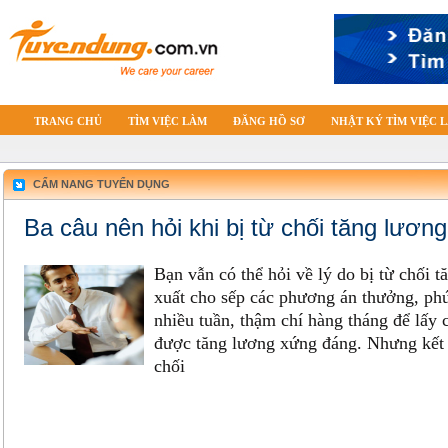
TRANG CHỦ
TÌM VIỆC LÀM
ĐĂNG HỒ SƠ
NHẬT KÝ TÌM VIỆC 
CẨM NANG TUYỂN DỤNG
Ba câu nên hỏi khi bị từ chối tăng lương
Bạn vẫn có thể hỏi về lý do bị từ chối 
xuất cho sếp các phương án thưởng, phú
nhiều tuần, thậm chí hàng tháng để lấy
được tăng lương xứng đáng. Nhưng kết q
chối