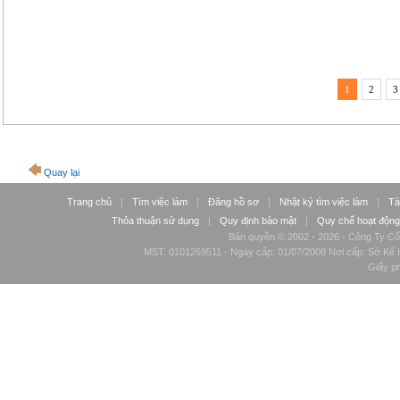
1
2
3
Quay lại
Trang chủ
|
Tìm việc làm
|
Đăng hồ sơ
|
Nhật ký tìm việc làm
|
Tà
Thỏa thuận sử dụng
|
Quy định bảo mật
|
Quy chế hoạt động
Bản quyền © 2002 - 2026 - Công Ty Cổ
MST: 0101269511 - Ngày cấp: 01/07/2008 Nơi cấp: Sở Kế H
Giấy p