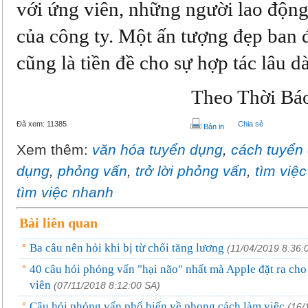
với ứng viên, những người lao động
của công ty. Một ấn tượng đẹp ban 
cũng là tiền đề cho sự hợp tác lâu dà
Theo Thời Bá
Đã xem:
11385
Chia sẻ
Bản in
Xem thêm:
văn hóa tuyển dụng
,
cách tuyển
dụng
,
phỏng vấn
,
trở lời phỏng vấn
,
tìm việ
tìm việc nhanh
Bài liên quan
Ba câu nên hỏi khi bị từ chối tăng lương
(11/04/2019 8:36:
40 câu hỏi phỏng vấn "hại não" nhất mà Apple đặt ra cho
viên
(07/11/2018 8:12:00 SA)
Câu hỏi phỏng vấn phổ biến về phong cách làm việc
(16/