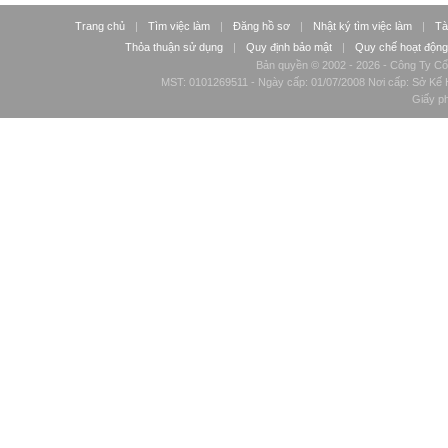
Trang chủ
|
Tìm việc làm
|
Đăng hồ sơ
|
Nhật ký tìm việc làm
|
Tà
Thỏa thuận sử dụng
|
Quy định bảo mật
|
Quy chế hoạt động
Bản quyền © 2002 - 2026 - Công Ty Cổ
MST: 0101269511 - Ngày cấp: 01/07/2008 Nơi cấp: Sở Kế H
Giấy p