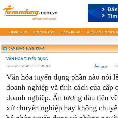
TRANG CHỦ
TÌM VIỆC LÀM
ĐĂNG HỒ SƠ
NHẬT KÝ TÌM VIỆC 
CẨM NANG TUYỂN DỤNG
VĂN HÓA TUYỂN DỤNG
C
Cập nhật:
15/10/2015 10:18:00 SA
Bản in
Văn hóa tuyển dụng phần nào nói l
doanh nghiệp và tính cách của cấp 
doanh nghiệp. Ấn tượng đầu tiên v
xử chuyên nghiệp hay không chuyê