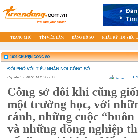
TRANG CHỦ
TÌM VIỆC LÀM
ĐĂNG HỒ SƠ
NHẬT KÝ TÌM VIỆC 
1001 CHUYỆN CÔNG SỞ
ĐỐI PHÓ VỚI TIỂU NHÂN NƠI CÔNG SỞ
Chi
Cập nhật:
25/06/2014 2:51:00 CH
Bản in
Công sở đôi khi cũng gi
một trường học, với nhữ
cánh, những cuộc “buôn
và những đồng nghiệp th