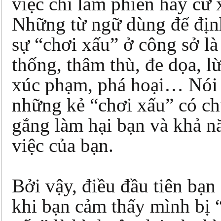
việc chỉ làm phiên hay cư 
Những từ ngữ dùng để địn
sự “chơi xấu” ở công sở là
thống, thâm thù, đe dọa, lừ
xúc phạm, phá hoại… Nói 
những kẻ “chơi xấu” có ch
gắng làm hại bạn và khả n
việc của bạn.
Bởi vậy, điều đầu tiên bạn
khi bạn cảm thấy mình bị 