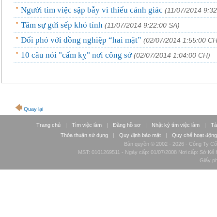
Người tìm việc sập bẫy vì thiếu cảnh giác
(11/07/2014 9:32
Tâm sự gửi sếp khó tính
(11/07/2014 9:22:00 SA)
Đối phó với đồng nghiệp “hai mặt”
(02/07/2014 1:55:00 CH
10 câu nói "cấm kỵ" nơi công sở
(02/07/2014 1:04:00 CH)
Quay lại
Trang chủ
|
Tìm việc làm
|
Đăng hồ sơ
|
Nhật ký tìm việc làm
|
Tà
Thỏa thuận sử dụng
|
Quy định bảo mật
|
Quy chế hoạt động
Bản quyền © 2002 - 2026 - Công Ty Cổ
MST: 0101269511 - Ngày cấp: 01/07/2008 Nơi cấp: Sở Kế H
Giấy p