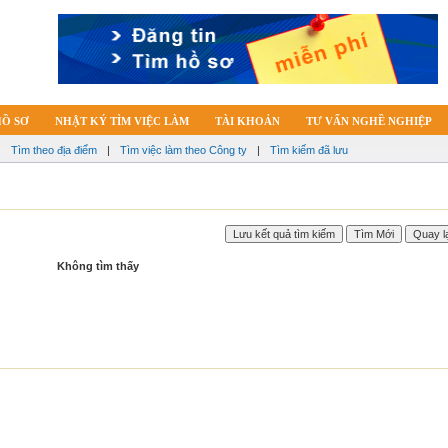
HỒ SƠ
NHẬT KÝ TÌM VIỆC LÀM
TÀI KHOẢN
TƯ VẤN NGHỀ NGHIỆP
|
Tìm theo địa điểm
|
Tìm việc làm theo Công ty
|
Tìm kiếm đã lưu
Không tìm thấy