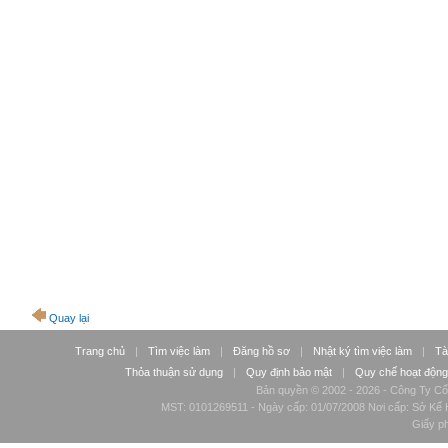
Quay lại
Trang chủ
|
Tìm việc làm
|
Đăng hồ sơ
|
Nhật ký tìm việc làm
|
Tà
Thỏa thuận sử dụng
|
Quy định bảo mật
|
Quy chế hoạt động
Bản quyền © 2002 - 2026 - Công Ty Cổ
MST: 0101269511 - Ngày cấp: 01/07/2008 Nơi cấp: Sở Kế H
Giấy p