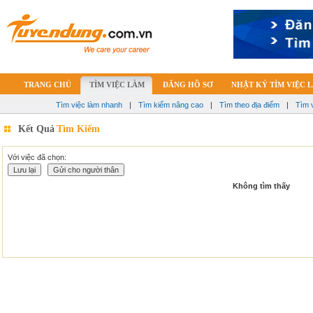
TRANG CHỦ
TÌM VIỆC LÀM
ĐĂNG HỒ SƠ
NHẬT KÝ TÌM VIỆC 
Tìm việc làm nhanh
|
Tìm kiếm nâng cao
|
Tìm theo địa điểm
|
Tìm 
Kết Quả
Tìm Kiếm
Với việc đã chọn:
Không tìm thấy