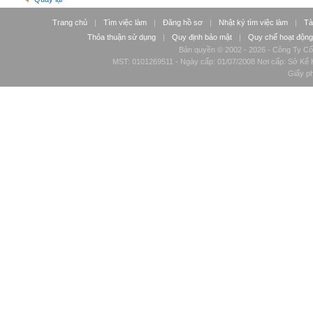
Trang chủ
|
Tìm việc làm
|
Đăng hồ sơ
|
Nhật ký tìm việc làm
|
Tà
Thỏa thuận sử dụng
|
Quy định bảo mật
|
Quy chế hoạt động
Bản quyền © 2002 - 2026 - Công Ty Cổ
MST: 0101269511 - Ngày cấp: 01/07/2008 Nơi cấp: Sở Kế H
Giấy p