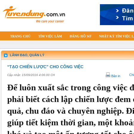
TRANG CHỦ
TÌM VIỆC LÀM
ĐĂNG HỒ SƠ
NHẬT KÝ TÌM VIỆC 
LÃNH ĐẠO, QUẢN LÝ
“TẠO CHIẾN LƯỢC” CHO CÔNG VIỆC
Chi
Cập nhật:
15/09/2016 4:06:00 CH
Bản in
Để luôn xuất sắc trong công việc đ
phải biết cách lập chiến lược đem
quả, chu đáo và chuyên nghiệp. Đi
giúp tiết kiệm thời gian, một khoả