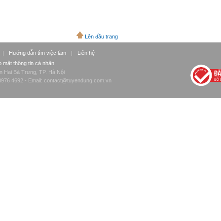
Lên đầu trang
|
Hướng dẫn tìm việc làm
|
Liên hệ
 mật thông tin cá nhân
n Hai Bà Trưng, TP. Hà Nội
976 4692 - Email:
contact@tuyendung.com.vn