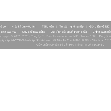
hồ sơ
|
Nhật ký tìm việc làm
|
Tài khoản
|
Tư vấn nghề nghiệp
|
Giới thiệu về NIC
 định bảo mật
|
Quy chế hoạt động
|
Qui trình giải quyết tranh chấp
|
Chính sách bảo
n quyền © 2002 - 2026 - Công Ty Cổ Phần Tư vấn nhân lực NIC - Trụ sở: 108 Lò Đúc, Quậ
ày cấp: 01/07/2008 Nơi cấp: Sở Kế Hoạch Và Đầu Tư Thành Phố Hà Nội - Điện thoại: 024 3
Giấy phép ICP của Bộ Văn Hóa Thông Tin số: 81/GP-BC