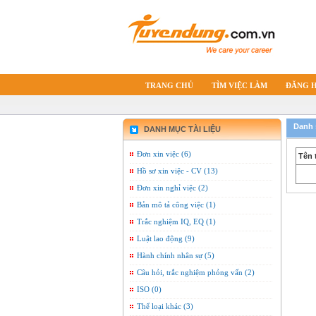
TRANG CHỦ
TÌM VIỆC LÀM
ĐĂNG 
Danh s
DANH MỤC TÀI LIỆU
Đơn xin việc (6)
Tên t
Hồ sơ xin việc - CV (13)
Đơn xin nghỉ việc (2)
Bản mô tả công việc (1)
Trắc nghiệm IQ, EQ (1)
Luật lao động (9)
Hành chính nhân sự (5)
Câu hỏi, trắc nghiệm phỏng vấn (2)
ISO (0)
Thể loại khác (3)