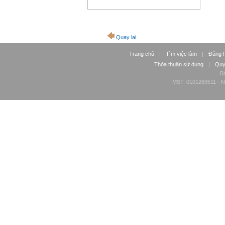
Quay lại
Trang chủ
|
Tìm việc làm
|
Đăng 
Thỏa thuận sử dụng
|
Quy
Bả
MST: 0101269511 - Ng