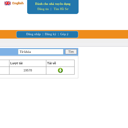
Dành cho nhà tuyển dụng
Đăng tin
|
Tìm Hồ Sơ
Đăng nhập
|
Đăng ký
|
Góp ý
Lượt tải
Tải về
19578