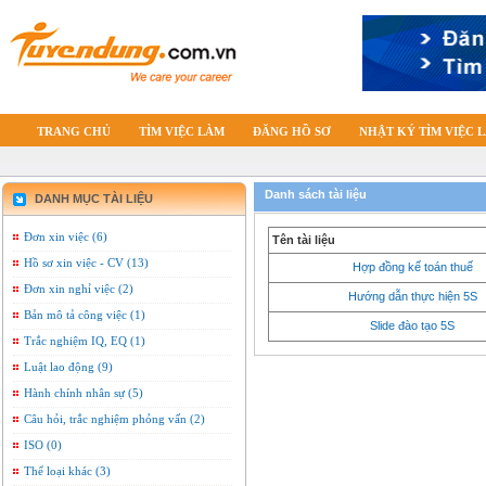
TRANG CHỦ
TÌM VIỆC LÀM
ĐĂNG HỒ SƠ
NHẬT KÝ TÌM VIỆC 
Danh sách tài liệu
DANH MỤC TÀI LIỆU
Đơn xin việc (6)
Tên tài liệu
Hồ sơ xin việc - CV (13)
Hợp đồng kế toán thuế
Đơn xin nghỉ việc (2)
Hướng dẫn thực hiện 5S
Bản mô tả công việc (1)
Slide đào tạo 5S
Trắc nghiệm IQ, EQ (1)
Luật lao động (9)
Hành chính nhân sự (5)
Câu hỏi, trắc nghiệm phỏng vấn (2)
ISO (0)
Thể loại khác (3)