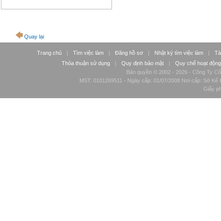
Quay lại
Trang chủ
|
Tìm việc làm
|
Đăng hồ sơ
|
Nhật ký tìm việc làm
|
Tà
Thỏa thuận sử dụng
|
Quy định bảo mật
|
Quy chế hoạt động
Bản quyền © 2002 - 2026 - Công Ty Cổ
MST: 0101269511 - Ngày cấp: 01/07/2008 Nơi cấp: Sở Kế H
Giấy p