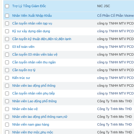
Trợ Lý Tổng Giám Đốc
NIC JSC
Nhân Viên Xuất Nhập Khẩu
Cổ Phần Cổ Phần Visime
Cần tuyển nhân viên tạp vụ
công ty TNHH MTV PCD
Kỹ sư xây dựng dân dụng
công ty TNHH MTV PCD
Cần tuyển kỹ thuật điện,điện tử,điện lạnh
công ty TNHH MTV PCD
03 kế toán viên
công ty TNHH MTV PCD
Cần tuyển 03 nhân viên bảo vệ
công ty TNHH MTV PCD
Cần tuyển nhân viên thu ngân
công ty TNHH MTV PCD
Cần tuyển trợ lý
công ty TNHH MTV PCD
Kiến trúc sư
công ty TNHH MTV PCD
Nhân viên lao động phổ thông
công ty TNHH MTV PCD
Cần tuyển nhân viên phụ bếp
công ty TNHH MTV PCD
Nhân viên Lao động phổ thông
Công Ty Tnhh Mtv THD
Nhân viên bảo vệ
Công Ty Tnhh Mtv THD
Nhân viên lao động phổ thông nam,nữ
Công Ty Tnhh Mtv THD
Nhân viên nam giao hàng
Công Ty Tnhh Mtv THD
Nhân viên thợ mộc,phụ mộc
Công Ty Tnhh Mtv THD