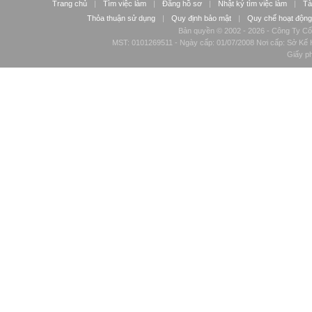
Trang chủ
|
Tìm việc làm
|
Đăng hồ sơ
|
Nhật ký tìm việc làm
|
Tà
Thỏa thuận sử dụng
|
Quy định bảo mật
|
Quy chế hoạt động
Bản quyền © 2002 - 2026 - Công Ty Cổ
MST: 0101269511 - Ngày cấp: 01/07/2008 Nơi cấp: Sở Kế H
Giấy p