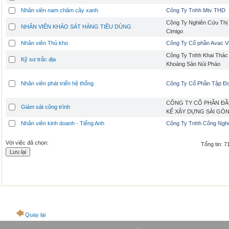
Nhân viên nam chăm cây xanh
Công Ty Tnhh Mtv THD
Công Ty Nghiên Cứu Thị
NHÂN VIÊN KHẢO SÁT HÀNG TIÊU DÙNG
Cimigo
Nhân viên Thủ kho
Công Ty Cổ phần Avac V
Công Ty Tnhh Khai Thác
Kỹ sư trắc địa
Khoáng Sản Núi Pháo
Nhân viên phát triển hệ thống
Công Ty Cổ Phần Tập Đ
CÔNG TY CỔ PHẦN ĐẦ
Giám sát công trình
KẾ XÂY DỰNG SÀI GÒ
Nhân viên kinh doanh - Tiếng Anh
Công Ty Tnhh Công Ngh
Với việc đã chọn:
Tổng tin: 7
Quay lại