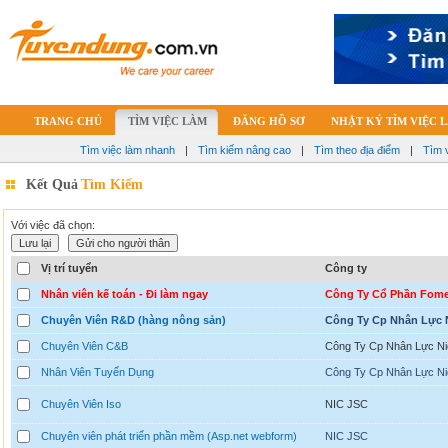
TRANG CHỦ
TÌM VIỆC LÀM
ĐĂNG HỒ SƠ
NHẬT KÝ TÌM VIỆC 
Tìm việc làm nhanh
|
Tìm kiếm nâng cao
|
Tìm theo địa điểm
|
Tìm 
Kết Quả
Tìm Kiếm
Với việc đã chọn:
Vị trí tuyển
Công ty
Nhân viên kế toán - Đi làm ngay
Công Ty Cổ Phần Fom
Chuyên Viên R&D (hàng nông sản)
Công Ty Cp Nhân Lực 
Chuyên Viên C&B
Công Ty Cp Nhân Lực Ni
Nhân Viên Tuyển Dụng
Công Ty Cp Nhân Lực Ni
Chuyên Viên Iso
NIC JSC
Chuyên viên phát triển phần mềm (Asp.net webform)
NIC JSC