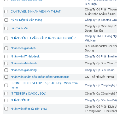
Bưu Điện
Công Ty Cổ Phần Thương
CẦN TUYỂN 5 NHÂN VIÊN KỸ THUẬT
Xuất Nhập Khẩu Lê Sơn
Kỹ sư Điện tử viễn thông
Công Ty Cp Tecotec Gro
Công Ty Cp Giải Pháp 
Lập Trình Viên
Doanh Nghiệp
Công Ty TNHH Công Ng
NHÂN VIÊN TƯ VẤN GIẢI PHÁP DOANH NGHIỆP
Việt Nam
Bưu Chính Viettel Chi Nh
Nhân viên giao dịch
Dương
Nhân viên IT Helpdesk
Công Ty Cổ Phần Intellife
Nhân viên điều hành
Công Ty Cp Bưu Chính T
Nhân viên giao hàng
Công Ty Cp Bưu Chính T
Nhân viên chăm sóc khách hàng Vietnamobile
Cty Thế Hệ Mới (Nms)
FRONT-END DEVELOPER (REACTJS) - Work from
Công Ty Cp Công Nghệ 
home
IT TESTER ( QA/QC , SQL)
Công Ty Cp Công Nghệ 
NHÂN VIÊN IT
Công Ty Cp Bđs Iland Vi
Công Ty Cổ Phần Dịch V
Nhân viên tổng đài điện thoại
Trường Minh – Chi Nhán