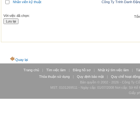
Nhân viên kỹ thuật
Công Ty Tnhh Danh Đặn
Với việc đã chọn:
Tổng
Quay lại
Trang chủ
|
Tìm việc làm
|
Đăng hồ sơ
|
Nhật ký tìm việc làm
|
Tà
Thỏa thuận sử dụng
|
Quy định bảo mật
|
Quy chế hoạt động
Bản quyền © 2002 - 2026 - Công Ty Cổ
MST: 0101269511 - Ngày cấp: 01/07/2008 Nơi cấp: Sở Kế H
Giấy p