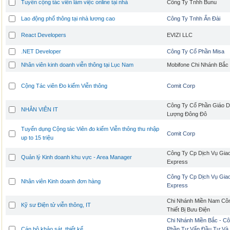
Tuyển cộng tác viên làm việc online tại nhà
Công Ty Tnhh Bunu
Lao động phổ thông tại nhà lương cao
Công Ty Tnhh Ấn Đài
React Developers
EVIZI LLC
.NET Developer
Công Ty Cổ Phần Misa
Nhân viên kinh doanh viễn thông tại Lục Nam
Mobifone Chi Nhánh Bắc
Cộng Tác viên Đo kiểm Viễn thông
Comit Corp
Công Ty Cổ Phần Giáo 
NHÂN VIÊN IT
Lượng Đông Đô
Tuyển dụng Cộng tác Viên đo kiểm Viễn thông thu nhập
Comit Corp
up to 15 triệu
Công Ty Cp Dịch Vụ Gia
Quản lý Kinh doanh khu vực - Area Manager
Express
Công Ty Cp Dịch Vụ Gia
Nhân viên Kinh doanh đơn hàng
Express
Chi Nhánh Miền Nam Côn
Kỹ sư Điện tử viễn thông, IT
Thiết Bị Bưu Điện
Chi Nhánh Miền Bắc - C
Cán bộ khảo sát, thiết kế
Phần Tư Vấn Đầu Tư Và