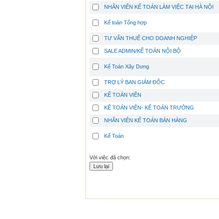
NHÂN VIÊN KẾ TOÁN LÀM VIỆC TẠI HÀ NỘI
Kế toán Tổng hợp
TƯ VẤN THUẾ CHO DOANH NGHIỆP
SALE ADMIN/KẾ TOÁN NỘI BỘ
Kế Toán Xây Dưng
TRỢ LÝ BAN GIÁM ĐỐC
KẾ TOÁN VIÊN
KẾ TOÁN VIÊN- KẾ TOÁN TRƯỞNG
NHÂN VIÊN KẾ TOÁN BÁN HÀNG
Kế Toán
Với việc đã chọn: