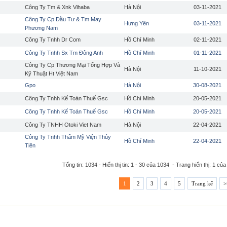
Công Ty Tm & Xnk Vihaba
Hà Nội
03-11-2021
Công Ty Cp Đầu Tư & Tm May
Hưng Yên
03-11-2021
Phương Nam
Công Ty Tnhh Dr Com
Hồ Chí Minh
02-11-2021
Công Ty Tnhh Sx Tm Đông Anh
Hồ Chí Minh
01-11-2021
Công Ty Cp Thương Mại Tổng Hợp Và
Hà Nội
11-10-2021
Kỹ Thuật Ht Việt Nam
Gpo
Hà Nội
30-08-2021
Công Ty Tnhh Kế Toán Thuế Gsc
Hồ Chí Minh
20-05-2021
Công Ty Tnhh Kế Toán Thuế Gsc
Hồ Chí Minh
20-05-2021
Công Ty TNHH Otoki Viet Nam
Hà Nội
22-04-2021
Công Ty Tnhh Thẩm Mỹ Viện Thủy
Hồ Chí Minh
22-04-2021
Tiên
Tổng tin: 1034 - Hiển thị tin: 1 - 30 của 1034 - Trang hiển thị: 1 của
1
2
3
4
5
Trang kế
>