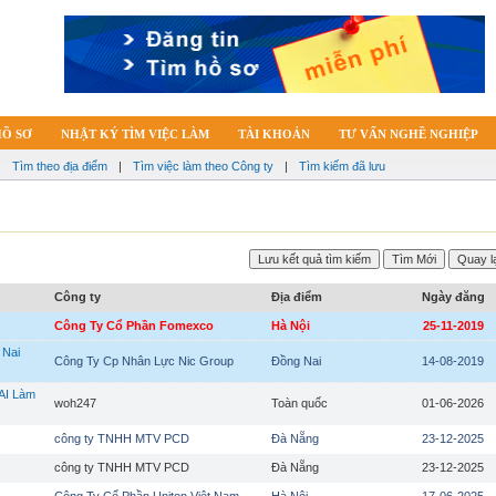
HỒ SƠ
NHẬT KÝ TÌM VIỆC LÀM
TÀI KHOẢN
TƯ VẤN NGHỀ NGHIỆP
|
Tìm theo địa điểm
|
Tìm việc làm theo Công ty
|
Tìm kiếm đã lưu
Công ty
Địa điểm
Ngày đăng
Công Ty Cổ Phần Fomexco
Hà Nội
25-11-2019
 Nai
Công Ty Cp Nhân Lực Nic Group
Đồng Nai
14-08-2019
AI Làm
woh247
Toàn quốc
01-06-2026
công ty TNHH MTV PCD
Đà Nẵng
23-12-2025
công ty TNHH MTV PCD
Đà Nẵng
23-12-2025