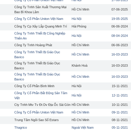
Công Ty Cổ Phần Uniton Việt Nam
Hà Nội
17-06-2025
Công Ty Tnhh Sản Xuất Thương Mại
Hồ Chí Minh
07-06-2025
Bao Bì Khoa Lâm
Công Ty Cổ Phần Uniton Việt Nam
Hà Nội
19-05-2025
Công Ty Cp Xây Lắp Quang Minh Trí
Hải Phòng
06-06-2024
Công Ty Tnhh Thiết Bị Công Nghiệp
Hà Nội
08-04-2024
Thiên An
Công Ty Tnhh Hoàng Phát
Hồ Chí Minh
06-06-2023
Công Ty Tnhh Thiết Bị Giáo Dục
Hồ Chí Minh
16-03-2023
Bavico
Công Ty Tnhh Thiết Bị Giáo Dục
Khánh Hoà
16-03-2023
Bavico
Công Ty Tnhh Thiết Bị Giáo Dục
Hồ Chí Minh
16-03-2023
Bavico
Công Ty Cổ Phần Bình Minh
Hà Nội
15-11-2021
Công Ty Cổ Phần Bất Động Sản Tâm
Hà Nội
12-11-2021
Việt
Cty Tnhh Mtv Tv Đt Dv Địa Ốc Sài Gòn
Hồ Chí Minh
10-11-2021
Công Ty Cổ Phần Uniton Việt Nam
Hồ Chí Minh
09-11-2021
Trung Tâm Ngôi Sao Số Estars
Hồ Chí Minh
08-11-2021
Thagrico
Ngoài Việt Nam
05-11-2021