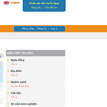
Dành cho nhà tuyển dụng
Đăng tin
|
Tìm Hồ Sơ
Đăng nhập
|
Đăng ký
|
Góp ý
ĐIỀU KIỆN TÌM KIẾM
Ngày đăng
Tất cả
Địa điểm
Tất cả
Ngành nghề
Kế toán/Kiểm toán
Cấp bậc
Tất cả
Số năm kinh nghiệm