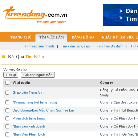
TRANG CHỦ
TÌM VIỆC LÀM
ĐĂNG HỒ SƠ
NHẬT KÝ TÌM VIỆC 
Tìm việc làm nhanh
|
Tìm kiếm nâng cao
|
Tìm theo địa điểm
|
Tìm 
Kết Quả
Tìm Kiếm
Với việc đã chọn:
Vị trí tuyển
Công ty
Công Ty Cổ Phần Giáo D
Gi áo viên Tiếng Anh
Study
NV mua hàng biết tiếng Trung
Công Ty Cpn Best Expre
Điều Dưỡng-Bảo Mẫu Chăm Sóc Trẻ Em
Công Ty Tnhh Ld Beautifu
Phiên dịch tiếng trung
Công Ty Cổ Phần Sợi Th
Nhân viên kinh doanh
Công Ty Cổ Phần Sợi Th
Nhân Viên Phiên Dịch
Công Ty Tnhh Grt Việt 