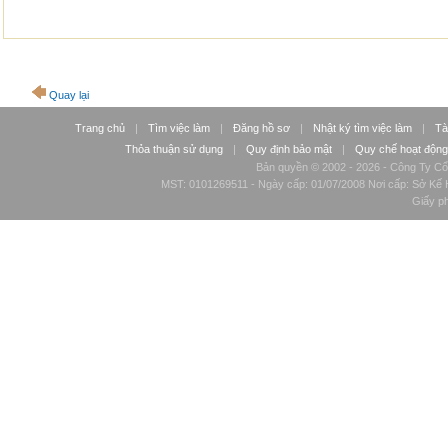
Quay lại
Trang chủ
|
Tìm việc làm
|
Đăng hồ sơ
|
Nhật ký tìm việc làm
|
Tà
Thỏa thuận sử dụng
|
Quy định bảo mật
|
Quy chế hoạt động
Bản quyền © 2002 - 2026 - Công Ty Cổ
MST: 0101269511 - Ngày cấp: 01/07/2008 Nơi cấp: Sở Kế H
Giấy p