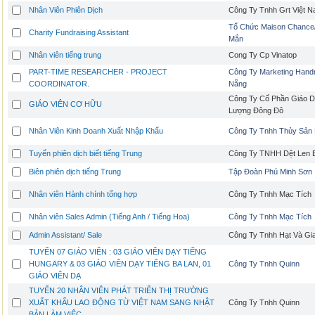
Nhân Viên Phiên Dịch
Công Ty Tnhh Grt Việt 
Tổ Chức Maison Chance
Charity Fundraising Assistant
Mắn
Nhân viên tiếng trung
Cong Ty Cp Vinatop
PART-TIME RESEARCHER - PROJECT
Công Ty Marketing Han
COORDINATOR.
Nẵng
Công Ty Cổ Phần Giáo 
GIÁO VIÊN CƠ HỮU
Lượng Đông Đô
Nhân Viên Kinh Doanh Xuất Nhập Khẩu
Công Ty Tnhh Thủy Sản 
Tuyển phiên dịch biết tiếng Trung
Công Ty TNHH Dệt Len 
Biên phiên dịch tiếng Trung
Tập Đoàn Phú Minh Sơn
Nhân viên Hành chính tổng hợp
Công Ty Tnhh Mạc Tích
Nhân viên Sales Admin (Tiếng Anh / Tiếng Hoa)
Công Ty Tnhh Mạc Tích
Admin Assistant/ Sale
Công Ty Tnhh Hạt Và Gi
TUYỂN 07 GIÁO VIÊN : 03 GIÁO VIÊN DẠY TIẾNG
HUNGARY & 03 GIÁO VIÊN DẠY TIẾNG BA LAN, 01
Công Ty Tnhh Quinn
GIÁO VIÊN DẠ
TUYỂN 20 NHÂN VIÊN PHÁT TRIỂN THỊ TRƯỜNG
XUẤT KHẨU LAO ĐỘNG TỪ VIỆT NAM SANG NHẬT
Công Ty Tnhh Quinn
BẢN LÀM VIỆC