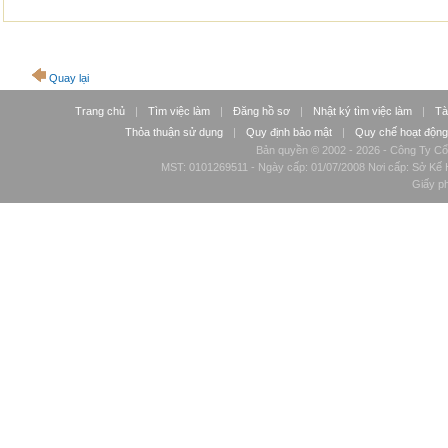
Quay lại
Trang chủ
|
Tìm việc làm
|
Đăng hồ sơ
|
Nhật ký tìm việc làm
|
Tà
Thỏa thuận sử dụng
|
Quy định bảo mật
|
Quy chế hoạt động
Bản quyền © 2002 - 2026 - Công Ty Cổ
MST: 0101269511 - Ngày cấp: 01/07/2008 Nơi cấp: Sở Kế H
Giấy p