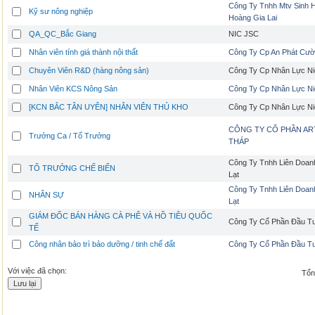
Công Ty Tnhh Mtv Sinh 
Kỹ sư nông nghiệp
Hoàng Gia Lai
QA_QC_Bắc Giang
NIC JSC
Nhân viên tính giá thành nội thất
Công Ty Cp An Phát Cư
Chuyên Viên R&D (hàng nông sản)
Công Ty Cp Nhân Lực Ni
Nhân Viên KCS Nông Sản
Công Ty Cp Nhân Lực Ni
[KCN BẮC TÂN UYÊN] NHÂN VIÊN THỦ KHO
Công Ty Cp Nhân Lực Ni
CÔNG TY CỔ PHẦN A
Trưởng Ca / Tổ Trưởng
THÁP
Công Ty Tnhh Liên Doan
TỔ TRƯỞNG CHẾ BIẾN
Lạt
Công Ty Tnhh Liên Doan
NHÂN SỰ
Lạt
GIÁM ĐỐC BÁN HÀNG CÀ PHÊ VÀ HỒ TIÊU QUỐC
Công Ty Cổ Phần Đầu Tư
TẾ
Công nhân bảo trì bảo dưỡng / tinh chế đất
Công Ty Cổ Phần Đầu T
Với việc đã chọn:
Tổng