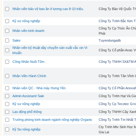
Nhân viên bảo vệ bao ăn ở lương cao 8-10 triệu.
Công Ty Bảo Vệ Quốc T
Kỹ sư nông nghiệp
Công Ty Tnhh Bắc Kim 
Công Ty Cp Thức Ăn Ch
Nhân viên kinh doanh
Phát
Sales
Tuyendungadb
Nhân viên kỹ thuật dây chuyền sản xuất vắc xin Vi
Công Ty Cổ phần Avac V
khuẩn
Công Nhân Nuôi Tôm
Công Ty TNHH SX&TM A
Nhân Viên Hành Chính
Công Ty Tnhh Tân Vĩnh 
Nhân viên QC - Nhà máy Hưng Yên
Công Ty Cổ Phần Anova
Admin Assistant/ Sale
Công Ty Tnhh Hạt Và Gi
Kỹ sư nông nghiệp
Công Ty Cp Tecotec Gro
Lao động phổ thông
Công Ty TNHH Cây Xan
Trưởng phòng kinh doanh ngành nông nghiệp Organic
Công Ty Tnhh Tm Nhất 
Cty Tnhh Mtv Sinh Học 
Kỹ Sư nông nghiệp
Gia Lai