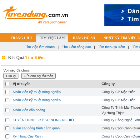
TRANG CHỦ
TÌM VIỆC LÀM
ĐĂNG HỒ SƠ
NHẬT KÝ TÌM VIỆC 
Tìm việc làm nhanh
|
Tìm kiếm nâng cao
|
Tìm theo địa điểm
|
Tìm 
Kết Quả
Tìm Kiếm
Với việc đã chọn:
Vị trí tuyển
Công ty
Nhân viên kỹ thuật nông nghiệp
Công Ty CP Mộc Điền
Nhân viên kỹ thuật nông nghiệp
Công Ty CP Mộc Điền
Công Ty Tnhh Mtv Thươn
Nhân viên văn phòng
Vụ Hưng Thịnh
TUYỂN DỤNG 5 KỸ SƯ NÔNG NGHIỆP
Công Ty Công Nghệ Sinh
Giám sát công trình cảnh quan
Công Ty Cppt Cảnh Qua
Kỹ Thuật Cây Xanh
Công Ty Cppt Cảnh Qua