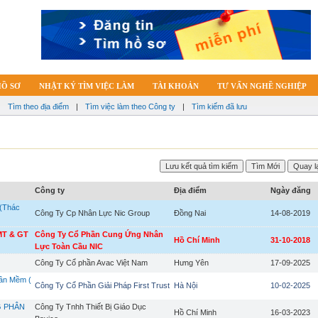
HỒ SƠ
NHẬT KÝ TÌM VIỆC LÀM
TÀI KHOẢN
TƯ VẤN NGHỀ NGHIỆP
|
Tìm theo địa điểm
|
Tìm việc làm theo Công ty
|
Tìm kiếm đã lưu
Công ty
Địa điểm
Ngày đăng
 (Thác
Công Ty Cp Nhân Lực Nic Group
Đồng Nai
14-08-2019
MT & GT
Công Ty Cổ Phần Cung Ứng Nhân
Hồ Chí Minh
31-10-2018
Lực Toàn Cầu NIC
Công Ty Cổ phần Avac Việt Nam
Hưng Yên
17-09-2025
hần Mềm (
Công Ty Cổ Phần Giải Pháp First Trust
Hà Nội
10-02-2025
G PHÂN
Công Ty Tnhh Thiết Bị Giáo Dục
Hồ Chí Minh
16-03-2023