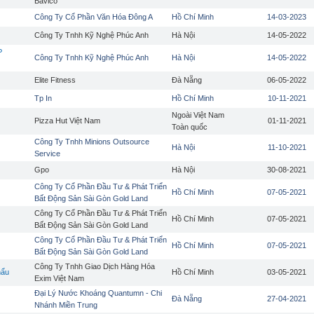
Bavico
Công Ty Cổ Phần Văn Hóa Đông A
Hồ Chí Minh
14-03-2023
Công Ty Tnhh Kỹ Nghệ Phúc Anh
Hà Nội
14-05-2022
P
Công Ty Tnhh Kỹ Nghệ Phúc Anh
Hà Nội
14-05-2022
Elite Fitness
Đà Nẵng
06-05-2022
Tp In
Hồ Chí Minh
10-11-2021
Ngoài Việt Nam
Pizza Hut Việt Nam
01-11-2021
Toàn quốc
Công Ty Tnhh Minions Outsource
Hà Nội
11-10-2021
Service
Gpo
Hà Nội
30-08-2021
Công Ty Cổ Phần Đầu Tư & Phát Triển
Hồ Chí Minh
07-05-2021
Bất Động Sản Sài Gòn Gold Land
Công Ty Cổ Phần Đầu Tư & Phát Triển
Hồ Chí Minh
07-05-2021
Bất Động Sản Sài Gòn Gold Land
Công Ty Cổ Phần Đầu Tư & Phát Triển
Hồ Chí Minh
07-05-2021
Bất Động Sản Sài Gòn Gold Land
Công Ty Tnhh Giao Dịch Hàng Hóa
hẩu
Hồ Chí Minh
03-05-2021
Exim Việt Nam
Đại Lý Nước Khoáng Quantumn - Chi
Đà Nẵng
27-04-2021
Nhánh Miền Trung