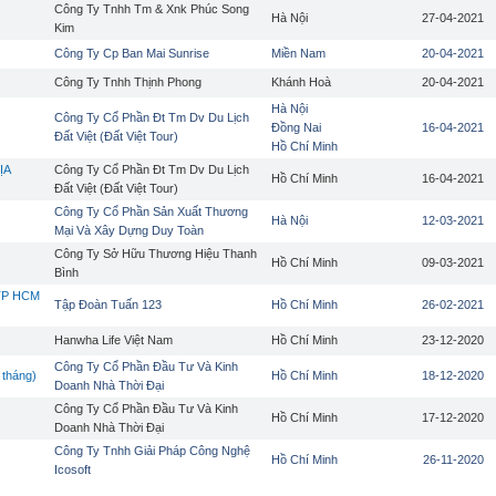
Công Ty Tnhh Tm & Xnk Phúc Song
Hà Nội
27-04-2021
Kim
Công Ty Cp Ban Mai Sunrise
Miền Nam
20-04-2021
Công Ty Tnhh Thịnh Phong
Khánh Hoà
20-04-2021
Hà Nội
Công Ty Cổ Phần Đt Tm Dv Du Lịch
Đồng Nai
16-04-2021
Đất Việt (Đất Việt Tour)
Hồ Chí Minh
ỊA
Công Ty Cổ Phần Đt Tm Dv Du Lịch
Hồ Chí Minh
16-04-2021
Đất Việt (Đất Việt Tour)
Công Ty Cổ Phần Sản Xuất Thương
Hà Nội
12-03-2021
Mại Và Xây Dựng Duy Toàn
Công Ty Sở Hữu Thương Hiệu Thanh
Hồ Chí Minh
09-03-2021
Bình
 TP HCM
Tập Đoàn Tuấn 123
Hồ Chí Minh
26-02-2021
Hanwha Life Việt Nam
Hồ Chí Minh
23-12-2020
Công Ty Cổ Phần Đầu Tư Và Kinh
 tháng)
Hồ Chí Minh
18-12-2020
Doanh Nhà Thời Đại
Công Ty Cổ Phần Đầu Tư Và Kinh
Hồ Chí Minh
17-12-2020
Doanh Nhà Thời Đại
Công Ty Tnhh Giải Pháp Công Nghệ
Hồ Chí Minh
26-11-2020
Icosoft