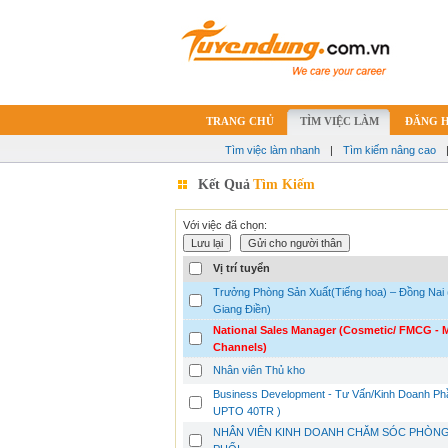
TRANG CHỦ
TÌM VIỆC LÀM
ĐĂNG 
Tìm việc làm nhanh
|
Tìm kiếm nâng cao
Kết Quả
Tìm Kiếm
Với việc đã chọn:
Vị trí tuyển
Trưởng Phòng Sản Xuất(Tiếng hoa) – Đồng Nai
Giang Điền)
National Sales Manager (Cosmetic/ FMCG - 
Channels)
Nhân viên Thủ kho
Business Development - Tư Vấn/Kinh Doanh P
UPTO 40TR )
NHÂN VIÊN KINH DOANH CHĂM SÓC PHÒN