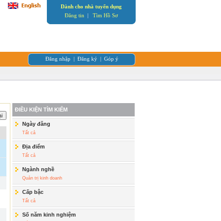
Dành cho nhà tuyển dụng
Đăng tin
|
Tìm Hồ Sơ
Đăng nhập
|
Đăng ký
|
Góp ý
ĐIỀU KIỆN TÌM KIẾM
Ngày đăng
Tất cả
Địa điểm
Tất cả
Ngành nghề
Quản trị kinh doanh
Cấp bậc
Tất cả
Số năm kinh nghiệm