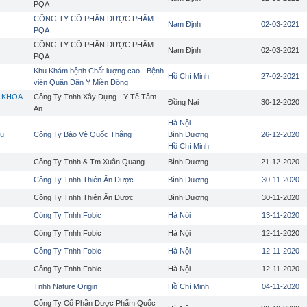
PQA
CÔNG TY CỔ PHẦN DƯỢC PHẨM
Nam Định
02-03-2021
PQA
CÔNG TY CỔ PHẦN DƯỢC PHẨM
Nam Định
02-03-2021
PQA
Khu Khám bệnh Chất lượng cao - Bệnh
Hồ Chí Minh
27-02-2021
viện Quân Dân Y Miền Đông
 KHOA
Công Ty Tnhh Xây Dựng - Y Tế Tâm
Đồng Nai
30-12-2020
An
Hà Nội
ệu
Công Ty Bảo Vệ Quốc Thắng
Bình Dương
26-12-2020
Hồ Chí Minh
Công Ty Tnhh & Tm Xuân Quang
Bình Dương
21-12-2020
Công Ty Tnhh Thiên Ân Dược
Bình Dương
30-11-2020
Công Ty Tnhh Thiên Ân Dược
Bình Dương
30-11-2020
Công Ty Tnhh Fobic
Hà Nội
13-11-2020
Công Ty Tnhh Fobic
Hà Nội
12-11-2020
Công Ty Tnhh Fobic
Hà Nội
12-11-2020
Công Ty Tnhh Fobic
Hà Nội
12-11-2020
Tnhh Nature Origin
Hồ Chí Minh
04-11-2020
Công Ty Cổ Phần Dược Phẩm Quốc