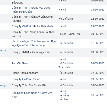
Hà Nội
30-10-2020
Tế Abipha
Công Ty Tnhh Thương Mại Dược
Hà Nội
23-10-2020
Phẩm Minh Quân
Công Ty Tnhh Thẩm Mỹ Viện Đông
Hồ Chí Minh
12-10-2020
Phương
Công Ty Cổ Phần Hà An Phát Media
Hà Nội
23-07-2020
Công Ty Tnhh Phòng Khám Đa Khoa
Bà Rịa - Vũng Tàu
20-06-2020
Vạn Tâm
Khu Khám bệnh Chất lượng cao - Bệnh
Hồ Chí Minh
11-06-2020
viện Quân Dân Y Miền Đông
ật viên
Công ty TNHH Y khoa Ngọc Đức
Hồ Chí Minh
03-06-2020
Hà Nội
Tnb Việt Nam
Hồ Chí Minh
28-05-2020
Toàn quốc
Phòng Khám Leancare
Hồ Chí Minh
27-05-2020
Công Ty Cổ Phần Impac
Hà Nội
13-05-2020
Trang
Công Ty Tnhh Tm Dv Nhị Gia
Hồ Chí Minh
16-04-2020
Hà Nội
Cao Đẳng Công Nghệ Y Dược Việt
Đà Nẵng
16-04-2020
Nam
Đắc Lak