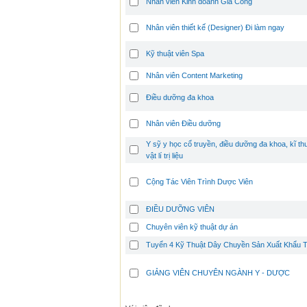
Nhân viên Kinh doanh Gia Công
Nhân viên thiết kế (Designer) Đi làm ngay
Kỹ thuật viên Spa
Nhân viên Content Marketing
Điều dưỡng đa khoa
Nhân viên Điều dưỡng
Y sỹ y học cổ truyền, điều dưỡng đa khoa, kĩ thu
vật lí trị liệu
Cộng Tác Viên Trình Dược Viên
ĐIỀU DƯỠNG VIÊN
Chuyên viên kỹ thuật dự án
Tuyển 4 Kỹ Thuật Dây Chuyền Sản Xuất Khẩu 
GIẢNG VIÊN CHUYÊN NGÀNH Y - DƯỢC