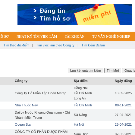
HỒ SƠ
NHẬT KÝ TÌM VIỆC LÀM
TÀI KHOẢN
TƯ VẤN NGHỀ NGHIỆP
|
Tìm theo địa điểm
|
Tìm việc làm theo Công ty
|
Tìm kiếm đã lưu
Công ty
Địa điểm
Ngày đăng
Đồng Nai
Công Ty Cổ Phần Tập Đoàn Merap
Hồ Chí Minh
10-09-2025
Long An
Nhà Thuốc Nav
Hồ Chí Minh
08-11-2021
Đại Lý Nước Khoáng Quantumn - Chi
Đà Nẵng
27-04-2021
Nhánh Miền Trung
Ocean Star
Hà Nội
23-04-2021
CÔNG TY CỔ PHẦN DƯỢC PHẨM
Nam Định
02-03-2021