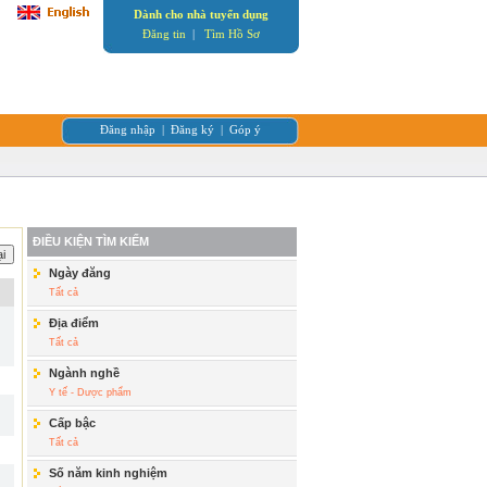
Dành cho nhà tuyển dụng
Đăng tin
|
Tìm Hồ Sơ
Đăng nhập
|
Đăng ký
|
Góp ý
ĐIỀU KIỆN TÌM KIẾM
Ngày đăng
Tất cả
Địa điểm
Tất cả
Ngành nghề
Y tế - Dược phẩm
Cấp bậc
Tất cả
Số năm kinh nghiệm