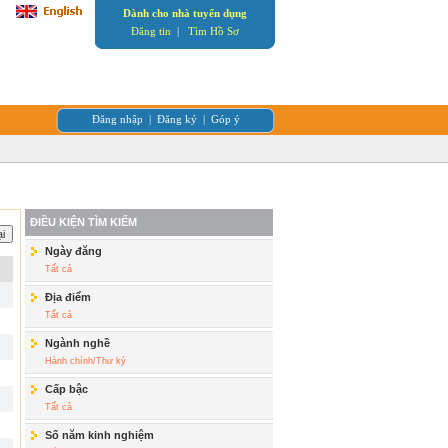
Dành cho nhà tuyển dụng
Đăng tin
|
Tìm Hồ Sơ
Đăng nhập
|
Đăng ký
|
Góp ý
ĐIỀU KIỆN TÌM KIẾM
Ngày đăng
Tất cả
Địa điểm
Tất cả
Ngành nghề
Hành chính/Thư ký
Cấp bậc
Tất cả
Số năm kinh nghiệm