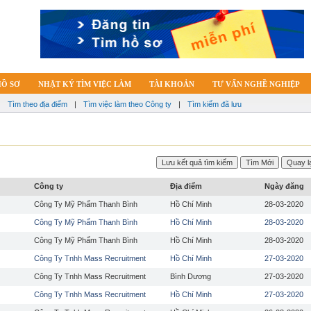
HỒ SƠ
NHẬT KÝ TÌM VIỆC LÀM
TÀI KHOẢN
TƯ VẤN NGHỀ NGHIỆP
|
Tìm theo địa điểm
|
Tìm việc làm theo Công ty
|
Tìm kiếm đã lưu
Công ty
Địa điểm
Ngày đăng
Công Ty Mỹ Phẩm Thanh Bình
Hồ Chí Minh
28-03-2020
Công Ty Mỹ Phẩm Thanh Bình
Hồ Chí Minh
28-03-2020
Công Ty Mỹ Phẩm Thanh Bình
Hồ Chí Minh
28-03-2020
Công Ty Tnhh Mass Recruitment
Hồ Chí Minh
27-03-2020
Công Ty Tnhh Mass Recruitment
Bình Dương
27-03-2020
Công Ty Tnhh Mass Recruitment
Hồ Chí Minh
27-03-2020