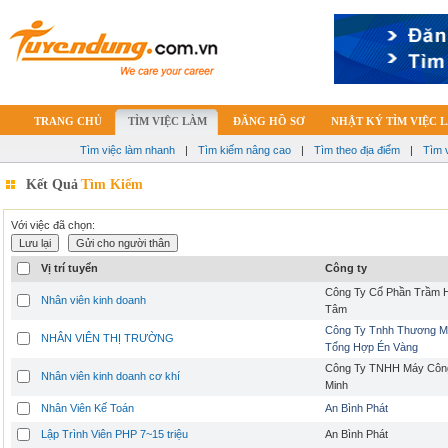
TRANG CHỦ
TÌM VIỆC LÀM
ĐĂNG HỒ SƠ
NHẬT KÝ TÌM VIỆC 
Tìm việc làm nhanh
|
Tìm kiếm nâng cao
|
Tìm theo địa điểm
|
Tìm 
Kết Quả
Tìm Kiếm
Với việc đã chọn:
Vị trí tuyển
Công ty
Công Ty Cổ Phần Trầm 
Nhân viên kinh doanh
Tâm
Công Ty Tnhh Thương Mạ
NHÂN VIÊN THỊ TRƯỜNG
Tổng Hợp Én Vàng
Công Ty TNHH Máy Công
Nhân viên kinh doanh cơ khí
Minh
Nhân Viên Kế Toán
An Bình Phát
Lập Trình Viên PHP 7~15 triệu
An Bình Phát