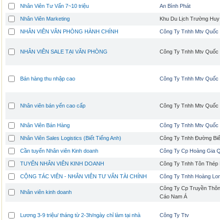
Nhân Viên Tư Vấn 7~10 triệu
An Bình Phát
Nhân Viên Marketing
Khu Du Lịch Trường Huy
NHÂN VIÊN VĂN PHÒNG HÀNH CHÍNH
Công Ty Tnhh Mtv Quốc
NHÂN VIÊN SALE TẠI VĂN PHÒNG
Công Ty Tnhh Mtv Quốc
Bán hàng thu nhập cao
Công Ty Tnhh Mtv Quốc
Nhân viên bán yến cao cấp
Công Ty Tnhh Mtv Quốc
Nhân Viên Bán Hàng
Công Ty Tnhh Mtv Quốc
Nhân Viên Sales Logistics (Biết Tiếng Anh)
Công Ty Tnhh Đường Bi
Cần tuyển Nhân viên Kinh doanh
Công Ty Cp Hoàng Gia 
TUYỂN NHÂN VIÊN KINH DOANH
Công Ty Tnhh Tôn Thép
CỘNG TÁC VIÊN - NHÂN VIÊN TƯ VẤN TÀI CHÍNH
Công Ty Tnhh Hoàng Lon
Công Ty Cp Truyền Thô
Nhân viên kinh doanh
Cáo Nam Á
Lương 3-9 triệu/ tháng từ 2-3h/ngày chỉ làm tại nhà
Công Ty Ttv