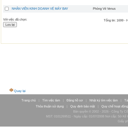
NHÂN VIÊN KINH DOANH VÉ MÁY BAY
Phòng Vé Venus
Với việc đã chọn:
Tổng tin: 1699 - 
Quay lại
Trang chủ
|
Tìm việc làm
|
Đăng hồ sơ
|
Nhật ký tìm việc làm
|
Tà
Thỏa thuận sử dụng
|
Quy định bảo mật
|
Quy chế hoạt động
Bản quyền © 2002 - 2026 - Công Ty Cổ
MST: 0101269511 - Ngày cấp: 01/07/2008 Nơi cấp: Sở Kế H
Giấy p