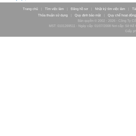
Trang chủ
|
Tìm việc làm
|
Đăng hồ sơ
|
Nhật ký tìm việc làm
|
Tà
Thỏa thuận sử dụng
|
Quy định bảo mật
|
Quy chế hoạt động
Bản quyền © 2002 - 2026 - Công Ty Cổ
MST: 0101269511 - Ngày cấp: 01/07/2008 Nơi cấp: Sở Kế H
Giấy p