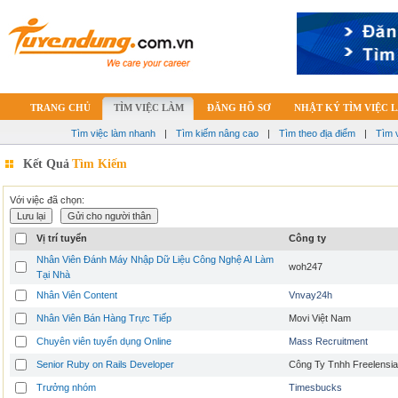
TRANG CHỦ
TÌM VIỆC LÀM
ĐĂNG HỒ SƠ
NHẬT KÝ TÌM VIỆC 
Tìm việc làm nhanh
|
Tìm kiếm nâng cao
|
Tìm theo địa điểm
|
Tìm 
Kết Quả
Tìm Kiếm
Với việc đã chọn:
Vị trí tuyển
Công ty
Nhân Viên Đánh Máy Nhập Dữ Liệu Công Nghệ AI Làm
woh247
Tại Nhà
Nhân Viên Content
Vnvay24h
Nhân Viên Bán Hàng Trực Tiếp
Movi Việt Nam
Chuyên viên tuyển dụng Online
Mass Recruitment
Senior Ruby on Rails Developer
Công Ty Tnhh Freelensia
Trưởng nhóm
Timesbucks