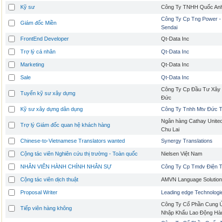
Kỹ sư
Công Ty TNHH Quốc An
Công Ty Cp Tng Power -
Giám đốc Miền
Sendai
FrontEnd Developer
Qt-Data Inc
Trợ lý cá nhân
Qt-Data Inc
Marketing
Qt-Data Inc
Sale
Qt-Data Inc
Công Ty Cp Đầu Tư Xây
Tuyển kỹ sư xây dựng
Đức
Kỹ sư xây dựng dân dụng
Công Ty Tnhh Mtv Đức Tr
Ngân hàng Cathay United
Trợ lý Giám đốc quan hệ khách hàng
Chu Lai
Chinese-to-Vietnamese Translators wanted
Synergy Translations
Cộng tác viên Nghiên cứu thị trường - Toàn quốc
Nielsen Việt Nam
NHÂN VIÊN HÀNH CHÍNH NHÂN SỰ
Công Ty Cp Tmdv Điện T
Cộng tác viên dịch thuật
AMVN Language Solutio
Proposal Writer
Leading edge Technologi
Công Ty Cổ Phần Cung 
Tiếp viên hàng không
Nhập Khẩu Lao Động Hà