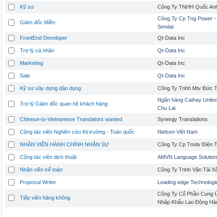
Kỹ sư
Công Ty TNHH Quốc An
Công Ty Cp Tng Power -
Giám đốc Miền
Sendai
FrontEnd Developer
Qt-Data Inc
Trợ lý cá nhân
Qt-Data Inc
Marketing
Qt-Data Inc
Sale
Qt-Data Inc
Kỹ sư xây dựng dân dụng
Công Ty Tnhh Mtv Đức Tr
Ngân hàng Cathay United
Trợ lý Giám đốc quan hệ khách hàng
Chu Lai
Chinese-to-Vietnamese Translators wanted
Synergy Translations
Cộng tác viên Nghiên cứu thị trường - Toàn quốc
Nielsen Việt Nam
NHÂN VIÊN HÀNH CHÍNH NHÂN SỰ
Công Ty Cp Tmdv Điện T
Cộng tác viên dịch thuật
AMVN Language Solutio
Nhân viên kế toán
Công Ty Tnhh Vận Tải X
Proposal Writer
Leading edge Technologi
Công Ty Cổ Phần Cung 
Tiếp viên hàng không
Nhập Khẩu Lao Động Hà