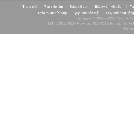
Trang chủ
|
Tìm việc làm
|
Đăng hồ sơ
|
Nhật ký tìm việc làm
|
Tà
Thỏa thuận sử dụng
|
Quy định bảo mật
|
Quy chế hoạt động
Bản quyền © 2002 - 2026 - Công Ty Cổ
MST: 0101269511 - Ngày cấp: 01/07/2008 Nơi cấp: Sở Kế H
Giấy p