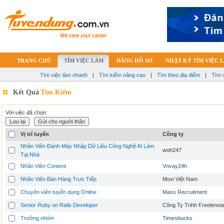
TRANG CHỦ
TÌM VIỆC LÀM
ĐĂNG HỒ SƠ
NHẬT KÝ TÌM VIỆC 
Tìm việc làm nhanh
|
Tìm kiếm nâng cao
|
Tìm theo địa điểm
|
Tìm 
Kết Quả
Tìm Kiếm
Với việc đã chọn:
Vị trí tuyển
Công ty
Nhân Viên Đánh Máy Nhập Dữ Liệu Công Nghệ AI Làm
woh247
Tại Nhà
Nhân Viên Content
Vnvay24h
Nhân Viên Bán Hàng Trực Tiếp
Movi Việt Nam
Chuyên viên tuyển dụng Online
Mass Recruitment
Senior Ruby on Rails Developer
Công Ty Tnhh Freelensia
Trưởng nhóm
Timesbucks