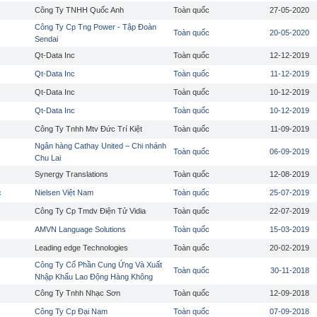
Công Ty TNHH Quốc Anh
Toàn quốc
27-05-2020
Công Ty Cp Tng Power - Tập Đoàn
Toàn quốc
20-05-2020
Sendai
Qt-Data Inc
Toàn quốc
12-12-2019
Qt-Data Inc
Toàn quốc
11-12-2019
Qt-Data Inc
Toàn quốc
10-12-2019
Qt-Data Inc
Toàn quốc
10-12-2019
Công Ty Tnhh Mtv Đức Trí Kiệt
Toàn quốc
11-09-2019
Ngân hàng Cathay United – Chi nhánh
Toàn quốc
06-09-2019
Chu Lai
Synergy Translations
Toàn quốc
12-08-2019
c
Nielsen Việt Nam
Toàn quốc
25-07-2019
Công Ty Cp Tmdv Điện Tử Vidia
Toàn quốc
22-07-2019
AMVN Language Solutions
Toàn quốc
15-03-2019
Leading edge Technologies
Toàn quốc
20-02-2019
Công Ty Cổ Phần Cung Ứng Và Xuất
Toàn quốc
30-11-2018
Nhập Khẩu Lao Động Hàng Không
Công Ty Tnhh Nhạc Sơn
Toàn quốc
12-09-2018
Công Ty Cp Đại Nam
Toàn quốc
07-09-2018