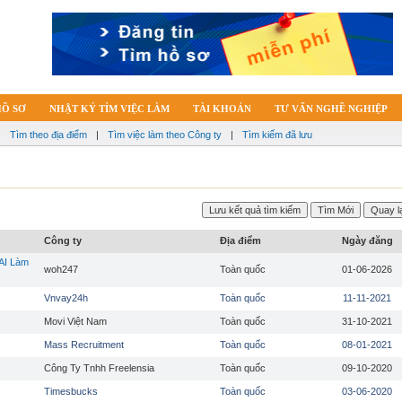
HỒ SƠ
NHẬT KÝ TÌM VIỆC LÀM
TÀI KHOẢN
TƯ VẤN NGHỀ NGHIỆP
|
Tìm theo địa điểm
|
Tìm việc làm theo Công ty
|
Tìm kiếm đã lưu
Công ty
Địa điểm
Ngày đăng
AI Làm
woh247
Toàn quốc
01-06-2026
Vnvay24h
Toàn quốc
11-11-2021
Movi Việt Nam
Toàn quốc
31-10-2021
Mass Recruitment
Toàn quốc
08-01-2021
Công Ty Tnhh Freelensia
Toàn quốc
09-10-2020
Timesbucks
Toàn quốc
03-06-2020