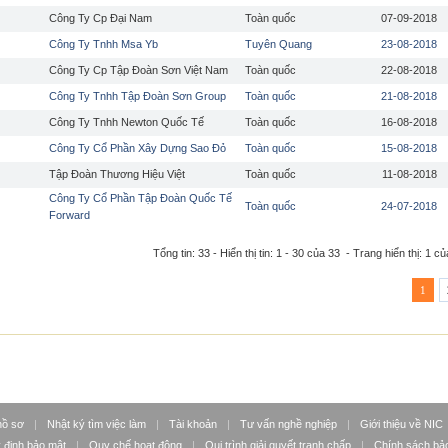
Công Ty Cp Đại Nam
Toàn quốc
07-09-2018
Công Ty Tnhh Msa Yb
Tuyên Quang
23-08-2018
Công Ty Cp Tập Đoàn Sơn Việt Nam
Toàn quốc
22-08-2018
Công Ty Tnhh Tập Đoàn Sơn Group
Toàn quốc
21-08-2018
Công Ty Tnhh Newton Quốc Tế
Toàn quốc
16-08-2018
Công Ty Cổ Phần Xây Dựng Sao Đỏ
Toàn quốc
15-08-2018
Tập Đoàn Thương Hiệu Việt
Toàn quốc
11-08-2018
Công Ty Cổ Phần Tập Đoàn Quốc Tế
Toàn quốc
24-07-2018
Forward
Tổng tin: 33 - Hiển thị tin: 1 - 30 của 33 - Trang hiển thị: 1 củ
1
hồ sơ
|
Nhật ký tìm việc làm
|
Tài khoản
|
Tư vấn nghề nghiệp
|
Giới thiệu về NIC
 định bảo mật
|
Quy chế hoạt động
|
Qui trình giải quyết tranh chấp
|
Chính sách bảo