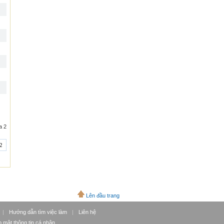
a 2
2
Lên đầu trang
|
Hướng dẫn tìm việc làm
|
Liên hệ
 mật thông tin cá nhân