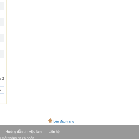
a 2
2
Lên đầu trang
|
Hướng dẫn tìm việc làm
|
Liên hệ
 mật thông tin cá nhân