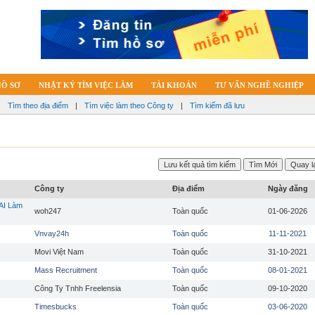
HỒ SƠ
NHẬT KÝ TÌM VIỆC LÀM
TÀI KHOẢN
TƯ VẤN NGHỀ NGHIỆP
|
Tìm theo địa điểm
|
Tìm việc làm theo Công ty
|
Tìm kiếm đã lưu
Công ty
Địa điểm
Ngày đăng
AI Làm
woh247
Toàn quốc
01-06-2026
Vnvay24h
Toàn quốc
11-11-2021
Movi Việt Nam
Toàn quốc
31-10-2021
Mass Recruitment
Toàn quốc
08-01-2021
Công Ty Tnhh Freelensia
Toàn quốc
09-10-2020
Timesbucks
Toàn quốc
03-06-2020