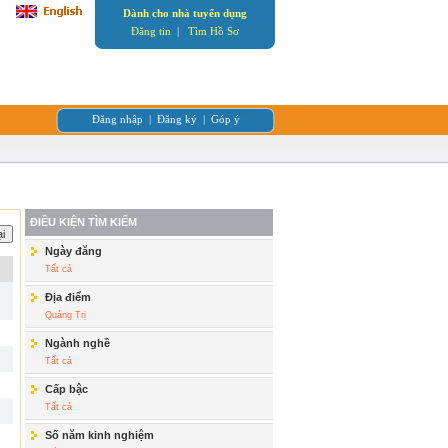
Dành cho nhà tuyển dụng
Đăng tin
|
Tìm Hồ Sơ
Đăng nhập
|
Đăng ký
|
Góp ý
ĐIỀU KIỆN TÌM KIẾM
Ngày đăng
Tất cả
Địa điểm
Quảng Trị
Ngành nghề
Tất cả
Cấp bậc
Tất cả
Số năm kinh nghiệm