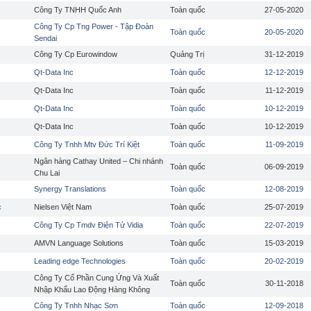
Công Ty TNHH Quốc Anh
Toàn quốc
27-05-2020
Công Ty Cp Tng Power - Tập Đoàn
Toàn quốc
20-05-2020
Sendai
Công Ty Cp Eurowindow
Quảng Trị
31-12-2019
Qt-Data Inc
Toàn quốc
12-12-2019
Qt-Data Inc
Toàn quốc
11-12-2019
Qt-Data Inc
Toàn quốc
10-12-2019
Qt-Data Inc
Toàn quốc
10-12-2019
Công Ty Tnhh Mtv Đức Trí Kiệt
Toàn quốc
11-09-2019
Ngân hàng Cathay United – Chi nhánh
Toàn quốc
06-09-2019
Chu Lai
Synergy Translations
Toàn quốc
12-08-2019
c
Nielsen Việt Nam
Toàn quốc
25-07-2019
Công Ty Cp Tmdv Điện Tử Vidia
Toàn quốc
22-07-2019
AMVN Language Solutions
Toàn quốc
15-03-2019
Leading edge Technologies
Toàn quốc
20-02-2019
Công Ty Cổ Phần Cung Ứng Và Xuất
Toàn quốc
30-11-2018
Nhập Khẩu Lao Động Hàng Không
Công Ty Tnhh Nhạc Sơn
Toàn quốc
12-09-2018