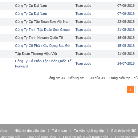
Công Ty Cp Đại Nam
Toàn quốc
07-09-2018
Công Ty Cp Đại Nam
Toàn quốc
07-09-2018
Công Ty Cp Tập Đoàn Sơn Việt Nam
Toàn quốc
22-08-2018
Công Ty Tnhh Tập Đoàn Sơn Group
Toàn quốc
21-08-2018
Công Ty Tnhh Newton Quốc Tế
Toàn quốc
16-08-2018
Công Ty Cổ Phần Xây Dựng Sao Đỏ
Toàn quốc
15-08-2018
Tập Đoàn Thương Hiệu Việt
Toàn quốc
11-08-2018
Công Ty Cổ Phần Tập Đoàn Quốc Tế
Toàn quốc
24-07-2018
Forward
Tổng tin: 33 - Hiển thị tin: 1 - 30 của 33 - Trang hiển thị: 1 củ
1
hồ sơ
|
Nhật ký tìm việc làm
|
Tài khoản
|
Tư vấn nghề nghiệp
|
Giới thiệu về NIC
 định bảo mật
|
Quy chế hoạt động
|
Qui trình giải quyết tranh chấp
|
Chính sách bảo