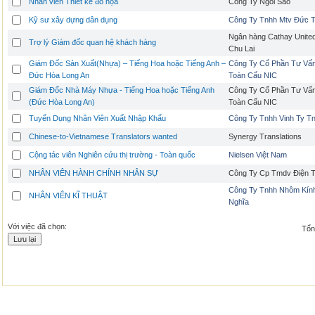
Nhân viên Thiết kế đồ họa
Công Ty Ngôi Sao
Kỹ sư xây dựng dân dụng
Công Ty Tnhh Mtv Đức Tr
Ngân hàng Cathay United
Trợ lý Giám đốc quan hệ khách hàng
Chu Lai
Giám Đốc Sản Xuất(Nhựa) – Tiếng Hoa hoặc Tiếng Anh –
Công Ty Cổ Phần Tư Vấ
Đức Hòa Long An
Toàn Cấu NIC
Giám Đốc Nhà Máy Nhựa - Tiếng Hoa hoặc Tiếng Anh
Công Ty Cổ Phần Tư Vấ
(Đức Hòa Long An)
Toàn Cấu NIC
Tuyển Dụng Nhân Viên Xuất Nhập Khẩu
Công Ty Tnhh Vinh Ty T
Chinese-to-Vietnamese Translators wanted
Synergy Translations
Cộng tác viên Nghiên cứu thị trường - Toàn quốc
Nielsen Việt Nam
NHÂN VIÊN HÀNH CHÍNH NHÂN SỰ
Công Ty Cp Tmdv Điện T
Công Ty Tnhh Nhôm Kín
NHÂN VIÊN KĨ THUẬT
Nghĩa
Với việc đã chọn:
Tổng