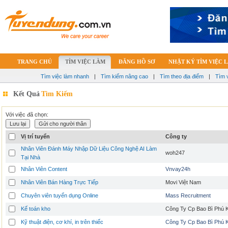
TRANG CHỦ
TÌM VIỆC LÀM
ĐĂNG HỒ SƠ
NHẬT KÝ TÌM VIỆC 
Tìm việc làm nhanh
|
Tìm kiếm nâng cao
|
Tìm theo địa điểm
|
Tìm 
Kết Quả
Tìm Kiếm
Với việc đã chọn:
Vị trí tuyển
Công ty
Nhân Viên Đánh Máy Nhập Dữ Liệu Công Nghệ AI Làm
woh247
Tại Nhà
Nhân Viên Content
Vnvay24h
Nhân Viên Bán Hàng Trực Tiếp
Movi Việt Nam
Chuyên viên tuyển dụng Online
Mass Recruitment
Kế toán kho
Công Ty Cp Bao Bì Phú
Kỹ thuật điện, cơ khí, in trên thiếc
Công Ty Cp Bao Bì Phú