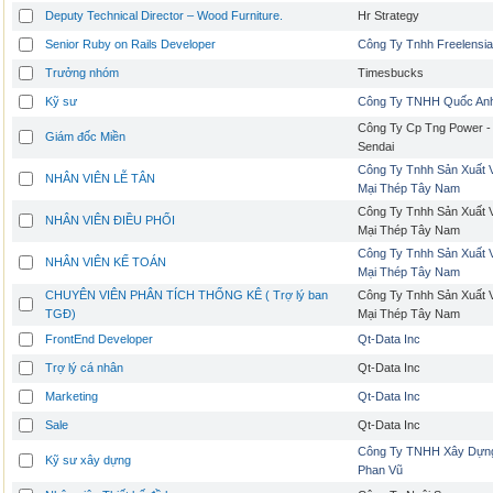
Deputy Technical Director – Wood Furniture.
Hr Strategy
Senior Ruby on Rails Developer
Công Ty Tnhh Freelensia
Trưởng nhóm
Timesbucks
Kỹ sư
Công Ty TNHH Quốc An
Công Ty Cp Tng Power -
Giám đốc Miền
Sendai
Công Ty Tnhh Sản Xuất
NHÂN VIÊN LỄ TÂN
Mại Thép Tây Nam
Công Ty Tnhh Sản Xuất
NHÂN VIÊN ĐIỀU PHỐI
Mại Thép Tây Nam
Công Ty Tnhh Sản Xuất
NHÂN VIÊN KẾ TOÁN
Mại Thép Tây Nam
CHUYÊN VIÊN PHÂN TÍCH THỐNG KÊ ( Trợ lý ban
Công Ty Tnhh Sản Xuất
TGĐ)
Mại Thép Tây Nam
FrontEnd Developer
Qt-Data Inc
Trợ lý cá nhân
Qt-Data Inc
Marketing
Qt-Data Inc
Sale
Qt-Data Inc
Công Ty TNHH Xây Dựn
Kỹ sư xây dựng
Phan Vũ