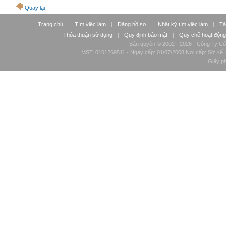
Quay lại
Trang chủ
|
Tìm việc làm
|
Đăng hồ sơ
|
Nhật ký tìm việc làm
|
Tà
Thỏa thuận sử dụng
|
Quy định bảo mật
|
Quy chế hoạt động
Bản quyền © 2002 - 2026 - Công Ty Cổ
MST: 0101269511 - Ngày cấp: 01/07/2008 Nơi cấp: Sở Kế H
Giấy p