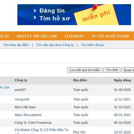
HỒ SƠ
NHẬT KÝ TÌM VIỆC LÀM
TÀI KHOẢN
TƯ VẤN NGHỀ NGHIỆP
|
Tìm theo địa điểm
|
Tìm việc làm theo Công ty
|
Tìm kiếm đã lưu
Công ty
Địa điểm
Ngày đăng
AI Làm
woh247
Toàn quốc
01-06-2026
Vnvay24h
Toàn quốc
11-11-2021
Movi Việt Nam
Toàn quốc
31-10-2021
Mass Recruitment
Toàn quốc
08-01-2021
Công Ty Tnhh Freelensia
Toàn quốc
09-10-2020
Chi Nhánh Công Ty Cổ Phần Đầu Tư
Phú Yên
10-07-2020