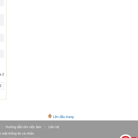
a 2
2
Lên đầu trang
|
Hướng dẫn tìm việc làm
|
Liên hệ
 mật thông tin cá nhân