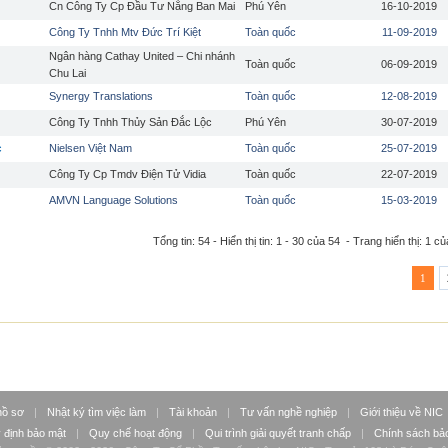
Cn Công Ty Cp Đầu Tư Nắng Ban Mai
Phú Yên
16-10-2019
Công Ty Tnhh Mtv Đức Trí Kiệt
Toàn quốc
11-09-2019
Ngân hàng Cathay United – Chi nhánh
Toàn quốc
06-09-2019
Chu Lai
Synergy Translations
Toàn quốc
12-08-2019
Công Ty Tnhh Thủy Sản Đắc Lộc
Phú Yên
30-07-2019
c
Nielsen Việt Nam
Toàn quốc
25-07-2019
Công Ty Cp Tmdv Điện Tử Vidia
Toàn quốc
22-07-2019
AMVN Language Solutions
Toàn quốc
15-03-2019
Tổng tin: 54 - Hiển thị tin: 1 - 30 của 54 - Trang hiển thị: 1 củ
1
hồ sơ
|
Nhật ký tìm việc làm
|
Tài khoản
|
Tư vấn nghề nghiệp
|
Giới thiệu về NIC
 định bảo mật
|
Quy chế hoạt động
|
Qui trình giải quyết tranh chấp
|
Chính sách bảo