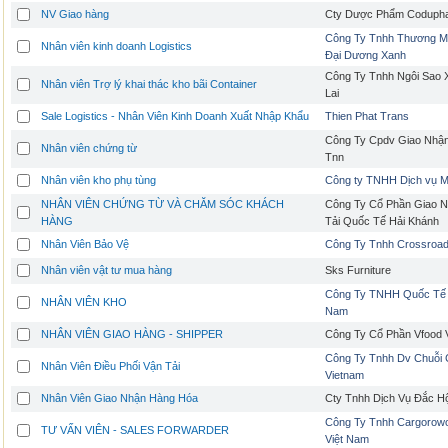
NV Giao hàng
Cty Dược Phẩm Coduph
Công Ty Tnhh Thương Mạ
Nhân viên kinh doanh Logistics
Đại Dương Xanh
Công Ty Tnhh Ngôi Sao
Nhân viên Trợ lý khai thác kho bãi Container
Lai
Sale Logistics - Nhân Viên Kinh Doanh Xuất Nhập Khẩu
Thien Phat Trans
Công Ty Cpdv Giao Nhậ
Nhân viên chứng từ
Tnn
Nhân viên kho phụ tùng
Công ty TNHH Dịch vụ Mi
NHÂN VIÊN CHỨNG TỪ VÀ CHĂM SÓC KHÁCH
Công Ty Cổ Phần Giao 
HÀNG
Tải Quốc Tế Hải Khánh
Nhân Viên Bảo Vệ
Công Ty Tnhh Crossroad
Nhân viên vật tư mua hàng
Sks Furniture
Công Ty TNHH Quốc Tế 
NHÂN VIÊN KHO
Nam
NHÂN VIÊN GIAO HÀNG - SHIPPER
Công Ty Cổ Phần Vfood 
Công Ty Tnhh Dv Chuỗi 
Nhân Viên Điều Phối Vận Tải
Vietnam
Nhân Viên Giao Nhận Hàng Hóa
Cty Tnhh Dịch Vụ Đắc Hộ
Công Ty Tnhh Cargorowo
TƯ VẤN VIÊN - SALES FORWARDER
Việt Nam