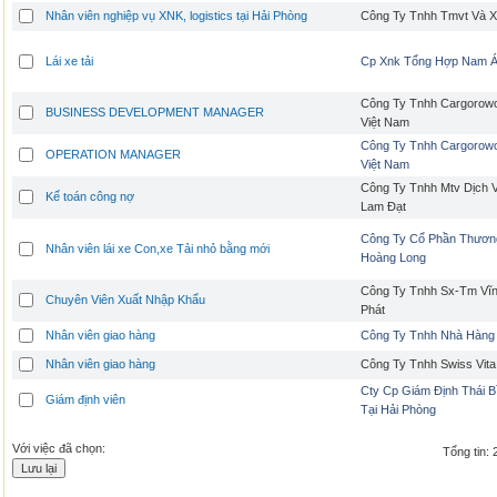
Nhân viên nghiệp vụ XNK, logistics tại Hải Phòng
Công Ty Tnhh Tmvt Và X
Lái xe tải
Cp Xnk Tổng Hợp Nam 
Công Ty Tnhh Cargorowo
BUSINESS DEVELOPMENT MANAGER
Việt Nam
Công Ty Tnhh Cargorowo
OPERATION MANAGER
Việt Nam
Công Ty Tnhh Mtv Dịch V
Kế toán công nợ
Lam Đạt
Công Ty Cổ Phần Thương
Nhân viên lái xe Con,xe Tải nhỏ bằng mới
Hoàng Long
Công Ty Tnhh Sx-Tm Vĩ
Chuyên Viên Xuất Nhập Khẩu
Phát
Nhân viên giao hàng
Công Ty Tnhh Nhà Hàng
Nhân viên giao hàng
Công Ty Tnhh Swiss Vita
Cty Cp Giám Định Thái 
Giám định viên
Tại Hải Phòng
Với việc đã chọn:
Tổng tin: 