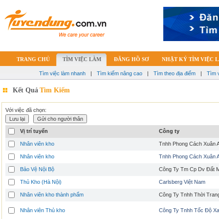
TRANG CHỦ
TÌM VIỆC LÀM
ĐĂNG HỒ SƠ
NHẬT KÝ TÌM VIỆC 
Tìm việc làm nhanh
|
Tìm kiếm nâng cao
|
Tìm theo địa điểm
|
Tìm 
Kết Quả
Tìm Kiếm
Với việc đã chọn:
Vị trí tuyển
Công ty
Nhân viên kho
Tnhh Phong Cách Xuân 
Nhân viên kho
Tnhh Phong Cách Xuân 
Bảo Vệ Nội Bộ
Công Ty Tm Cp Dv Đất 
Thủ Kho (Hà Nội)
Carlsberg Việt Nam
Nhân viên kho thành phẩm
Công Ty Tnhh Thời Tran
Nhân viên Thủ kho
Công Ty Tnhh Tốc Độ X