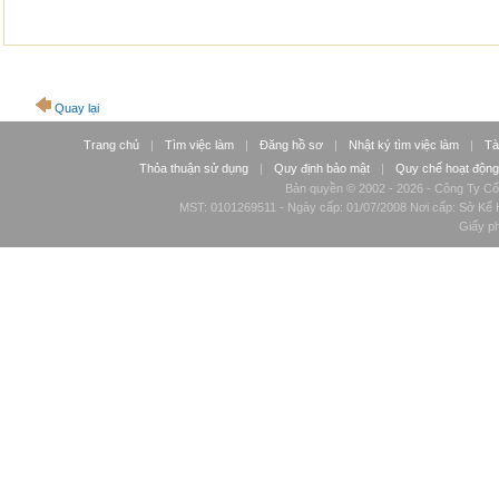
Quay lại
Trang chủ
|
Tìm việc làm
|
Đăng hồ sơ
|
Nhật ký tìm việc làm
|
Tà
Thỏa thuận sử dụng
|
Quy định bảo mật
|
Quy chế hoạt động
Bản quyền © 2002 - 2026 - Công Ty Cổ
MST: 0101269511 - Ngày cấp: 01/07/2008 Nơi cấp: Sở Kế H
Giấy p