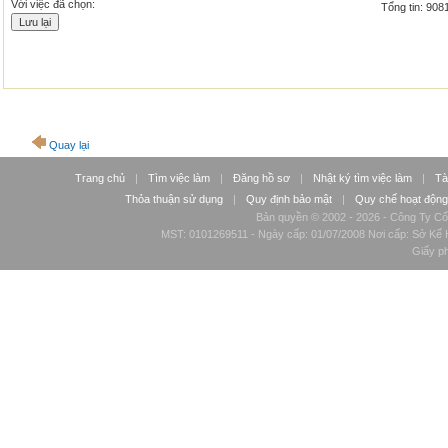
Với việc đã chọn:
Tổng tin: 9081
Quay lại
Trang chủ
|
Tìm việc làm
|
Đăng hồ sơ
|
Nhật ký tìm việc làm
|
Tà
Thỏa thuận sử dụng
|
Quy định bảo mật
|
Quy chế hoạt động
Bản quyền © 2002 - 2026 - Công Ty Cổ
MST: 0101269511 - Ngày cấp: 01/07/2008 Nơi cấp: Sở Kế H
Giấy p