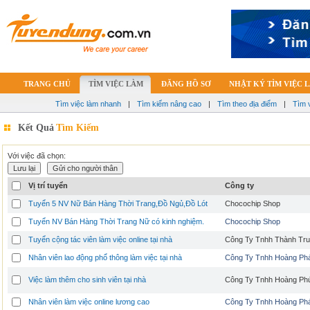
TRANG CHỦ
TÌM VIỆC LÀM
ĐĂNG HỒ SƠ
NHẬT KÝ TÌM VIỆC 
Tìm việc làm nhanh
|
Tìm kiếm nâng cao
|
Tìm theo địa điểm
|
Tìm 
Kết Quả
Tìm Kiếm
Với việc đã chọn:
Vị trí tuyển
Công ty
Tuyển 5 NV Nữ Bán Hàng Thời Trang,Đồ Ngủ,Đồ Lót
Chocochip Shop
Tuyển NV Bán Hàng Thời Trang Nữ có kinh nghiệm.
Chocochip Shop
Tuyển cộng tác viên làm việc online tại nhà
Công Ty Tnhh Thành Tr
Nhân viên lao động phổ thông làm việc tại nhà
Công Ty Tnhh Hoàng Ph
Việc làm thêm cho sinh viên tại nhà
Công Ty Tnhh Hoàng Ph
Nhân viên làm việc online lương cao
Công Ty Tnhh Hoàng Ph